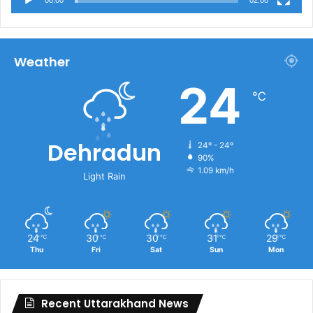
00:00
02:00
Weather
24
℃
Dehradun
24º - 24º
90%
1.09 km/h
Light Rain
24
30
30
31
29
℃
℃
℃
℃
℃
Thu
Fri
Sat
Sun
Mon
Recent Uttarakhand News