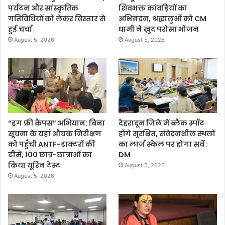
पर्यटन और सांस्कृतिक
शिवभक्त कांवड़ियों का
गतिविधियों को लेकर विस्तार से
अभिनंदन, श्रद्धालुओं को CM
हुई चर्चा
धामी ने ख़ुद परोसा भोजन
August 5, 2026
August 5, 2026
“ड्रग फ्री कैंपस” अभियान: बिना
देहरादून जिले में ब्लैक स्पॉट
सूचना के यहां औचक निरीक्षण
होंगे सुरक्षित, संवेदनशील स्थलों
को पहुँची ANTF-डाक्टरों की
का लार्ज स्केल पर होगा सर्वे :
टीमें, 100 छात्र-छात्राओं का
DM
किया यूरिन टेस्ट
August 5, 2026
August 5, 2026