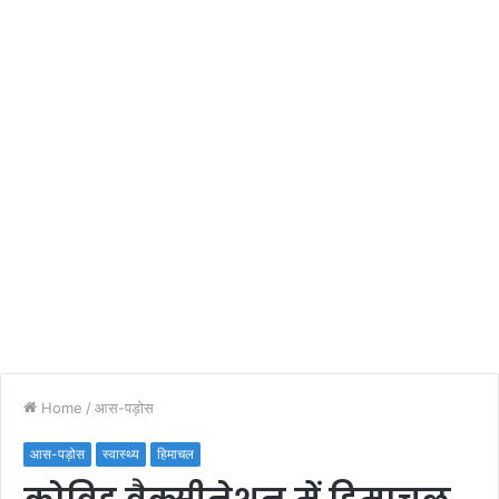
Home
/
आस-पड़ोस
आस-पड़ोस
स्वास्थ्य
हिमाचल