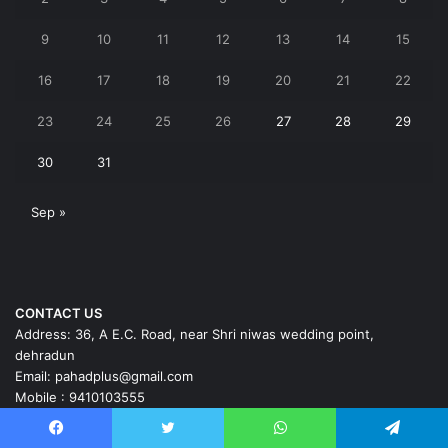
9
10
11
12
13
14
15
16
17
18
19
20
21
22
23
24
25
26
27
28
29
30
31
Sep »
CONTACT US
Address: 36, A E.C. Road, near Shri niwas wedding point,
dehradun
Email: pahadplus@gmail.com
Mobile : 9410103555