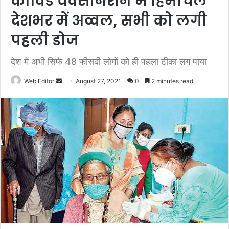
कोविड वैक्सीनेशन में हिमाचल
देशभर में अव्वल, सभी को लगी
पहली डोज
देश में अभी सिर्फ 48 फीसदी लोगों को ही पहला टीका लग पाया
Web Editor
S
August 27, 2021
0
2 minutes read
e
n
d
a
n
e
m
a
i
l