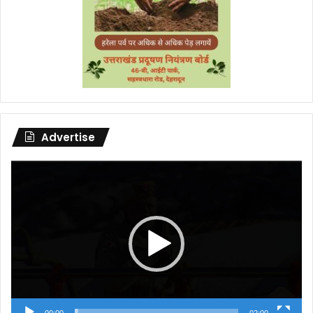
Advertise
Video
Player