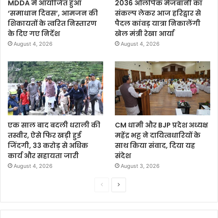
MDDA में आयोजित हुआ
2036 ओलंपिक मेजबानी का
‘समाधान दिवस’, आमजन की
संकल्प लेकर आज हरिद्वार से
शिकायतों के त्वरित निस्तारण
पैदल कांवड़ यात्रा निकालेंगी
के दिए गए निर्देश
खेल मंत्री रेखा आर्या
August 4, 2026
August 4, 2026
एक साल बाद बदली धराली की
CM धामी और BJP प्रदेश अध्यक्ष
तस्वीर, ऐसे फिर खड़ी हुई
महेंद्र भट्ट ने दायित्वधारियों के
जिंदगी, 33 करोड़ से अधिक
साथ किया संवाद, दिया यह
कार्य और सहायता जारी
संदेश
August 4, 2026
August 3, 2026
P
N
r
e
e
x