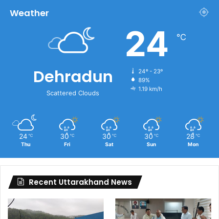
Weather
24
℃
Dehradun
24º - 23º
89%
1.19 km/h
Scattered Clouds
24
30
30
30
28
℃
℃
℃
℃
℃
Thu
Fri
Sat
Sun
Mon
Recent Uttarakhand News