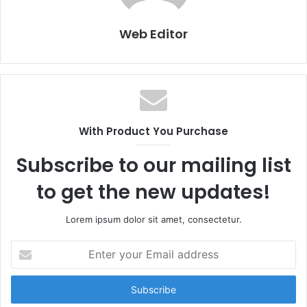
Web Editor
With Product You Purchase
Subscribe to our mailing list
to get the new updates!
Lorem ipsum dolor sit amet, consectetur.
E
n
t
e
r