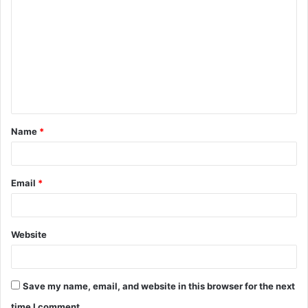
o
m
m
e
n
t
Name
*
*
Email
*
Website
Save my name, email, and website in this browser for the next
time I comment.