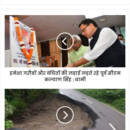
y
o
u
r
E
m
a
i
l
a
d
d
हमेशा गरीबों और वंचितों की लड़ाई लड़ते रहे पूर्व सीएम
r
कल्याण सिंह : धामी
e
s
s