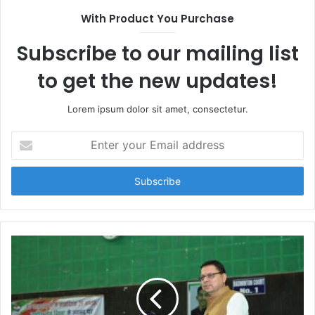
With Product You Purchase
Subscribe to our mailing list
to get the new updates!
Lorem ipsum dolor sit amet, consectetur.
E
n
t
e
r
y
o
u
r
E
m
a