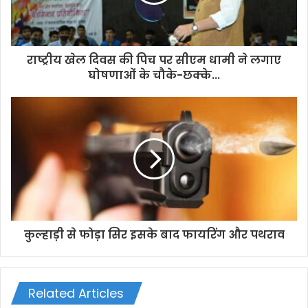
i
l
a
d
d
राष्ट्रीय खेल दिवस की पिच पर सीएम धामी ने लगाए
r
घोषणाओं के चौके-छक्के...
e
s
s
कुल्हाड़ी से फोड़ा सिर इसके बाद फायरिंग और पथराव
Related Articles