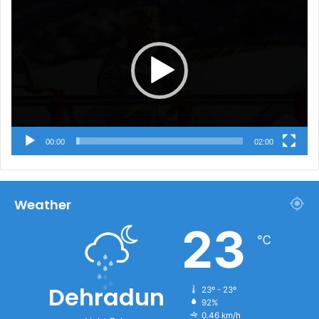
Player
00:00
02:00
Weather
23
℃
Dehradun
23º - 23º
92%
0.46 km/h