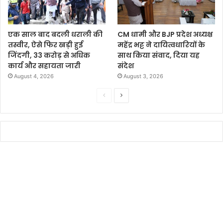
एक साल बाद बदली धराली की
CM धामी और BJP प्रदेश अध्यक्ष
तस्वीर, ऐसे फिर खड़ी हुई
महेंद्र भट्ट ने दायित्वधारियों के
जिंदगी, 33 करोड़ से अधिक
साथ किया संवाद, दिया यह
कार्य और सहायता जारी
संदेश
August 4, 2026
August 3, 2026
P
N
r
e
e
x
v
t
i
p
o
a
u
g
s
e
p
a