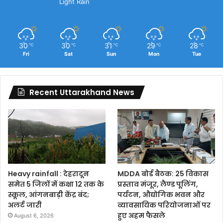
Light Rain
30
30
31
29
28
℃
℃
℃
℃
℃
Fri
Sat
Sun
Mon
Tue
Recent Uttarakhand News
Heavy rainfall : देहरादून
MDDA बोर्ड बैठक: 25 विकास
समेत 5 जिलों में कक्षा 12 तक के
प्रस्ताव मंजूर, लैण्ड पूलिंग,
स्कूल, आंगनबाड़ी केंद्र बंद;
पर्यटन, औद्योगिक भवन और
अलर्ट जारी
व्यावसायिक परियोजनाओं पर
हुए अहम फैसले
August 6, 2026