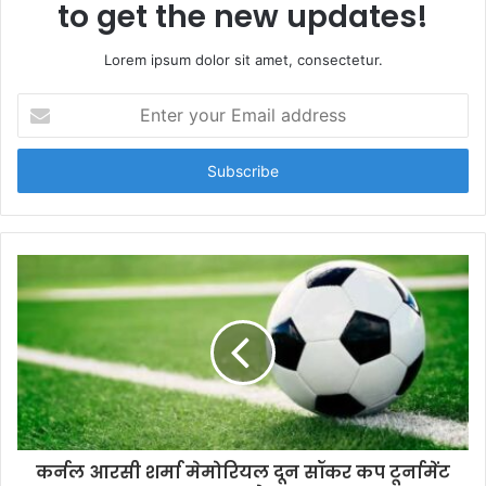
to get the new updates!
Lorem ipsum dolor sit amet, consectetur.
E
n
t
e
r
y
o
u
r
E
m
a
i
l
a
d
d
कर्नल आरसी शर्मा मेमोरियल दून सॉकर कप टूर्नामेंट