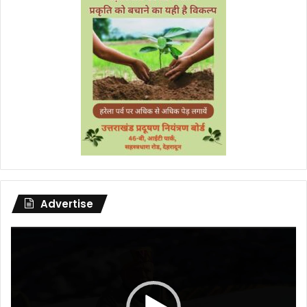
Advertise
Video
Player