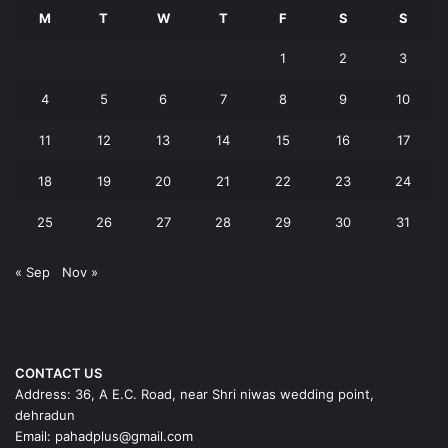
M
T
W
T
F
S
S
1
2
3
4
5
6
7
8
9
10
11
12
13
14
15
16
17
18
19
20
21
22
23
24
25
26
27
28
29
30
31
« Sep
Nov »
CONTACT US
Address: 36, A E.C. Road, near Shri niwas wedding point,
dehradun
Email: pahadplus@gmail.com