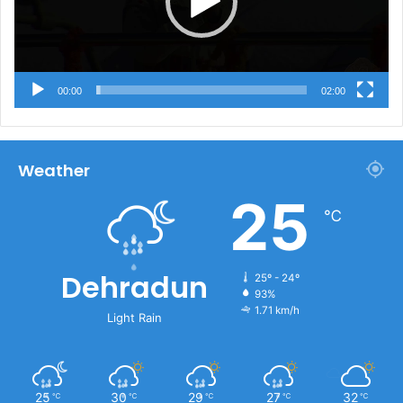
00:00
02:00
Weather
25
℃
Dehradun
25º - 24º
93%
1.71 km/h
Light Rain
25
30
29
27
32
℃
℃
℃
℃
℃