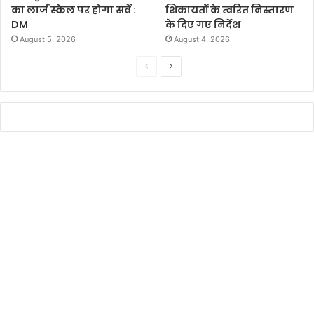
का लार्ज स्केल पर होगा सर्वे :
शिकायतों के त्वरित निस्तारण
DM
के दिए गए निर्देश
August 5, 2026
August 4, 2026
P
N
r
e
e
x
v
t
i
p
o
a
u
g
s
e
p
a
g
e