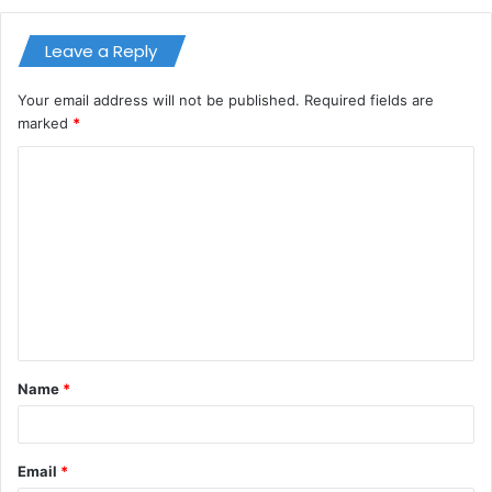
Leave a Reply
Your email address will not be published.
Required fields are
marked
*
C
o
m
m
e
n
t
Name
*
*
Email
*