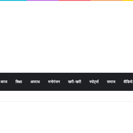
-काज
शिक्षा
अपराध
मनोरंजन
खरी-खरी
स्पोर्ट्स
समाज
वीडियो