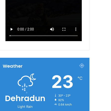
Weather
23
℃
Dehradun
30º - 23º
92%
0.64 km/h
Light Rain