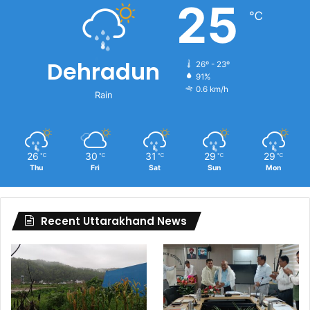
25
℃
Dehradun
26º - 23º
91%
0.6 km/h
Rain
26
30
31
29
29
℃
℃
℃
℃
℃
Thu
Fri
Sat
Sun
Mon
Recent Uttarakhand News