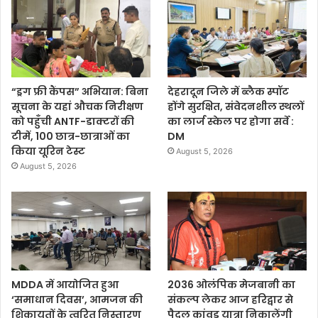
“ड्रग फ्री कैंपस” अभियान: बिना
देहरादून जिले में ब्लैक स्पॉट
सूचना के यहां औचक निरीक्षण
होंगे सुरक्षित, संवेदनशील स्थलों
को पहुँची ANTF-डाक्टरों की
का लार्ज स्केल पर होगा सर्वे :
टीमें, 100 छात्र-छात्राओं का
DM
किया यूरिन टेस्ट
August 5, 2026
August 5, 2026
MDDA में आयोजित हुआ
2036 ओलंपिक मेजबानी का
‘समाधान दिवस’, आमजन की
संकल्प लेकर आज हरिद्वार से
शिकायतों के त्वरित निस्तारण
पैदल कांवड़ यात्रा निकालेंगी