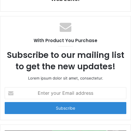
With Product You Purchase
Subscribe to our mailing list
to get the new updates!
Lorem ipsum dolor sit amet, consectetur.
E
n
t
e
r
y
o