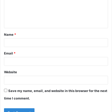
m
e
n
t
Name
*
*
Email
*
Website
Save my name, email, and website in this browser for the next
time I comment.