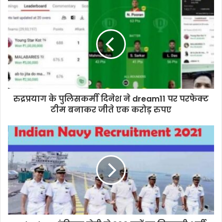
u
r
E
m
a
i
l
a
d
d
रुद्रप्रयाग के पुलिसकर्मी दिनेश ने dream11 पर परफेक्ट
r
टीम बनाकर जीते एक करोड़ रुपए
e
s
s