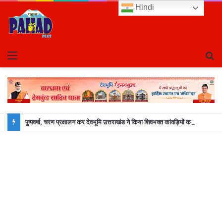
Hindi
Menu
S
fo
पुष्पवर्षा, चरण प्रक्षालन कर देवभूमि उत्तराखंड ने किया शिवभक्त कांवड़ियों का अभिनंदन, श्रद्धालुओं को CM धामी ने ख़ुद परोसा भोजन