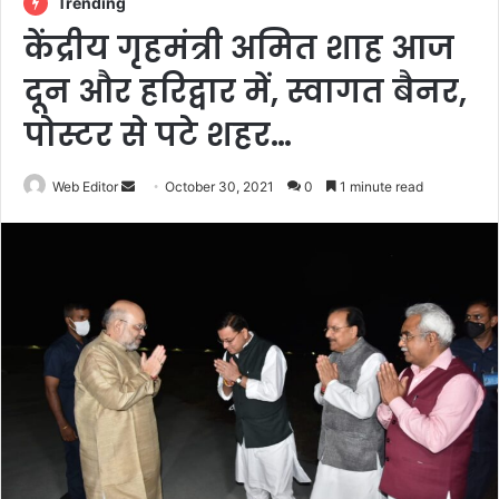
Trending
केंद्रीय गृहमंत्री अमित शाह आज
दून और हरिद्वार में, स्वागत बैनर,
पोस्टर से पटे शहर…
Web Editor
S
October 30, 2021
0
1 minute read
e
n
d
a
n
e
m
a
i
l