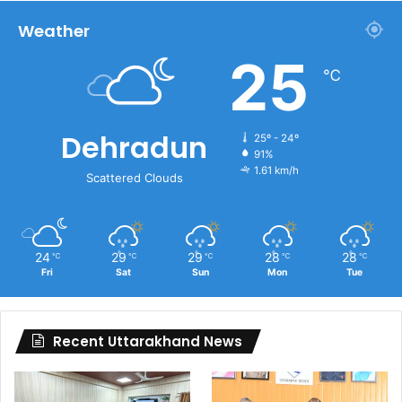
Weather
25
℃
Dehradun
25º - 24º
91%
1.61 km/h
Scattered Clouds
24
29
29
28
28
℃
℃
℃
℃
℃
Fri
Sat
Sun
Mon
Tue
Recent Uttarakhand News