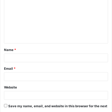
o
m
m
e
n
t
Name
*
*
Email
*
Website
Save my name, email, and website in this browser for the next