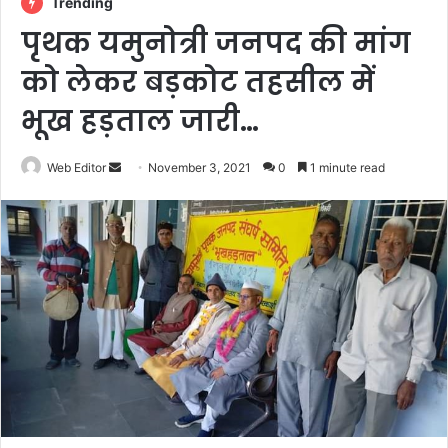
Trending
पृथक यमुनोत्री जनपद की मांग
को लेकर बड़कोट तहसील में
भूख हड़ताल जारी…
Web Editor
S
November 3, 2021
0
1 minute read
e
n
d
a
n
e
m
a
i
l