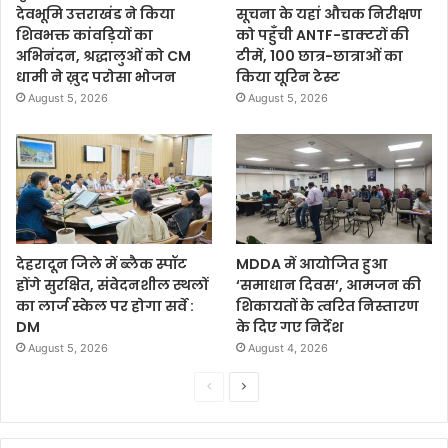
देवभूमि उत्तराखंड ने किया
सूचना के यहां औचक निरीक्षण
शिवभक्त कांवड़ियों का
को पहुँची ANTF-डाक्टरों की
अभिनंदन, श्रद्धालुओं को CM
टीमें, 100 छात्र-छात्राओं का
धामी ने ख़ुद परोसा भोजन
किया यूरिन टेस्ट
August 5, 2026
August 5, 2026
देहरादून जिले में ब्लैक स्पॉट
MDDA में आयोजित हुआ
होंगे सुरक्षित, संवेदनशील स्थलों
‘समाधान दिवस’, आमजन की
का लार्ज स्केल पर होगा सर्वे :
शिकायतों के त्वरित निस्तारण
DM
के दिए गए निर्देश
August 5, 2026
August 4, 2026
P
N
r
e
e
x