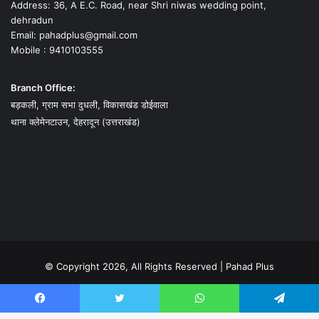
Address: 36, A E.C. Road, near Shri niwas wedding point,
dehradun
Email: pahadplus@gmail.com
Mobile : 9410103555
Branch Office:
बड़कली, ग्राम सभा दुधली, विकासखंड डोईवाला
थाना क्लेमेनटाउन, देहरादून (उत्तराखंड)
© Copyright 2026, All Rights Reserved | Pahad Plus
उत्तराखंड
उत्तर प्रदेश
हिमाचल
देश-विदेश
राज-काज
संस्कृति
मनोरंजन
अपराध
खरी-खरी
Facebook
Twitter
WhatsApp
Telegram