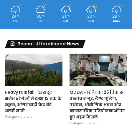
24
30
31
30
29
℃
℃
℃
℃
℃
Thu
Fri
Sat
Sun
Mon
Recent Uttarakhand News
Heavy rainfall : देहरादून
MDDA बोर्ड बैठक: 25 विकास
समेत 5 जिलों में कक्षा 12 तक के
प्रस्ताव मंजूर, लैण्ड पूलिंग,
स्कूल, आंगनबाड़ी केंद्र बंद;
पर्यटन, औद्योगिक भवन और
अलर्ट जारी
व्यावसायिक परियोजनाओं पर
हुए अहम फैसले
August 6, 2026
August 6, 2026