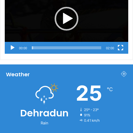
00:00
02:00
Weather
25
℃
Dehradun
25º - 23º
91%
0.41 km/h
Rain