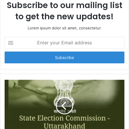
Subscribe to our mailing list
to get the new updates!
Lorem ipsum dolor sit amet, consectetur.
E
n
t
e
r
y
o
u
r
E
m
a
i
l
a