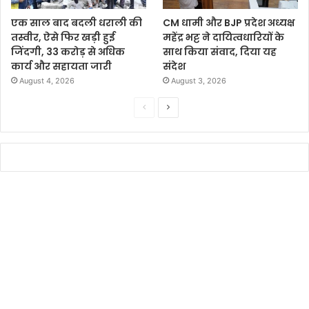
एक साल बाद बदली धराली की
CM धामी और BJP प्रदेश अध्यक्ष
तस्वीर, ऐसे फिर खड़ी हुई
महेंद्र भट्ट ने दायित्वधारियों के
जिंदगी, 33 करोड़ से अधिक
साथ किया संवाद, दिया यह
कार्य और सहायता जारी
संदेश
August 4, 2026
August 3, 2026
P
N
r
e
e
x
v
t
i
p
o
a
u
g
s
e
p
a
g