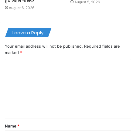
हुए अहम फैसले
August 5, 2026
August 6, 2026
Leave a Reply
Your email address will not be published.
Required fields are
marked
*
C
o
m
m
e
n
t
Name
*
*