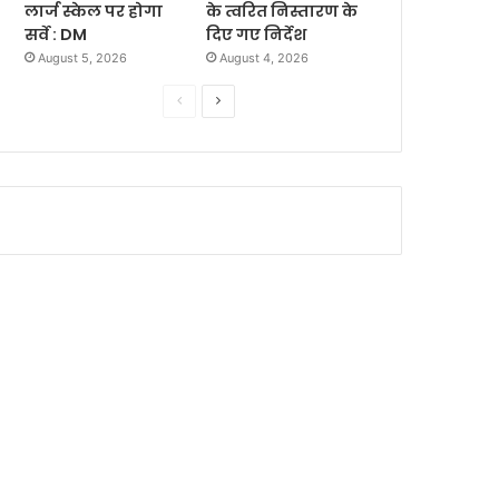
लार्ज स्केल पर होगा
के त्वरित निस्तारण के
सर्वे : DM
दिए गए निर्देश
August 5, 2026
August 4, 2026
P
N
r
e
e
x
v
t
i
p
o
a
u
g
s
e
p
a
g
e