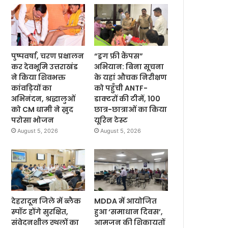
पुष्पवर्षा, चरण प्रक्षालन
“ड्रग फ्री कैंपस”
कर देवभूमि उत्तराखंड
अभियान: बिना सूचना
ने किया शिवभक्त
के यहां औचक निरीक्षण
कांवड़ियों का
को पहुँची ANTF-
अभिनंदन, श्रद्धालुओं
डाक्टरों की टीमें, 100
को CM धामी ने ख़ुद
छात्र-छात्राओं का किया
परोसा भोजन
यूरिन टेस्ट
August 5, 2026
August 5, 2026
देहरादून जिले में ब्लैक
MDDA में आयोजित
स्पॉट होंगे सुरक्षित,
हुआ ‘समाधान दिवस’,
संवेदनशील स्थलों का
आमजन की शिकायतों