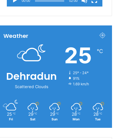
00:00
02:00
Weather
25
℃
Dehradun
25º - 24º
91%
1.69 km/h
Scattered Clouds
25
29
29
28
28
℃
℃
℃
℃
℃
Fri
Sat
Sun
Mon
Tue