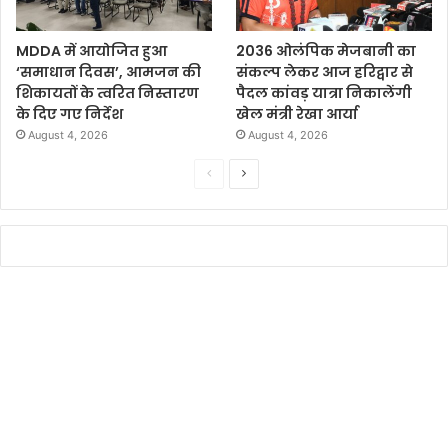
MDDA में आयोजित हुआ
2036 ओलंपिक मेजबानी का
‘समाधान दिवस’, आमजन की
संकल्प लेकर आज हरिद्वार से
शिकायतों के त्वरित निस्तारण
पैदल कांवड़ यात्रा निकालेंगी
के दिए गए निर्देश
खेल मंत्री रेखा आर्या
August 4, 2026
August 4, 2026
P
N
r
e
e
x
v
t
i
p
o
a
u
g
s
e
p
a