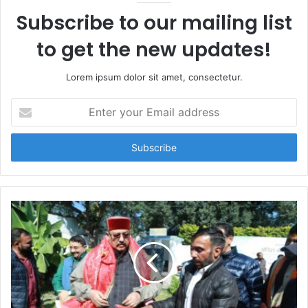
Subscribe to our mailing list
to get the new updates!
Lorem ipsum dolor sit amet, consectetur.
E
n
t
e
r
y
o
u
r
E
m
a
i
l
a