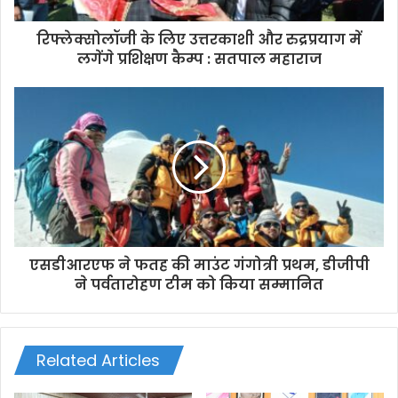
d
d
रिफ्लेक्सोलॉजी के लिए उत्तरकाशी और रुद्रप्रयाग में
r
लगेंगे प्रशिक्षण कैम्प : सतपाल महाराज
e
s
s
एसडीआरएफ ने फतह की माउंट गंगोत्री प्रथम, डीजीपी
ने पर्वतारोहण टीम को किया सम्मानित
Related Articles