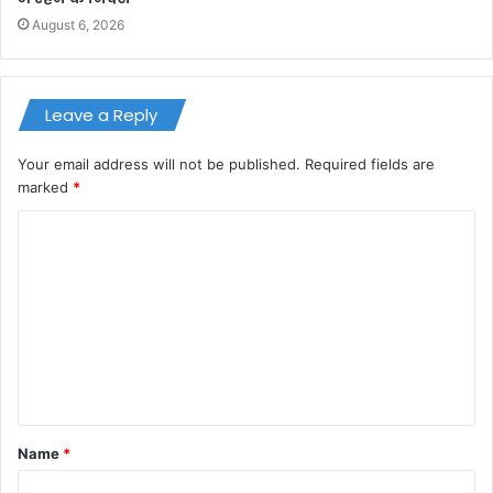
August 6, 2026
Leave a Reply
Your email address will not be published.
Required fields are
marked
*
C
o
m
m
e
n
t
Name
*
*