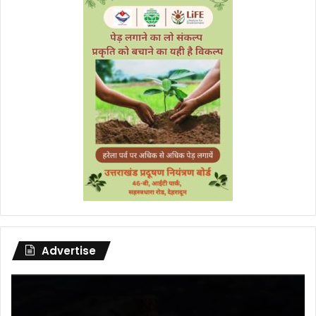
Advertise
Video
Player