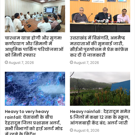
चारधाम यात्रा होगी और सुगम!
उत्तराखंड में विसंगति, अनमैप्ड
कर्णप्रयाग और सिमली में
मतदाताओं की सुनवाई जारी,
आधुनिक पार्किंग परियोजनाओं
सीईओ पुरुषोत्तम ने प्रेस कांफ्रेंस
को मिली रफ्तार
कर दी ये जानकारी
August 7, 2026
August 7, 2026
Heavy to very heavy
Heavy rainfall : देहरादून समेत
rainfall: चेतावनी के बीच
5 जिलों में कक्षा 12 तक के स्कूल,
देहरादून जिला प्रशासन अलर्ट,
आंगनबाड़ी केंद्र बंद; अलर्ट जारी
सभी विभागों को हाई अलर्ट मोड
August 6, 2026
में रहने के निर्देश