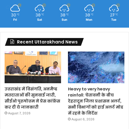
30
30
30
30
27
℃
℃
℃
℃
℃
Fri
Sat
Sun
Mon
Tue
Recent Uttarakhand News
उत्तराखंड में विसंगति, अनमैप्ड
Heavy to very heavy
मतदाताओं की सुनवाई जारी,
rainfall: चेतावनी के बीच
सीईओ पुरुषोत्तम ने प्रेस कांफ्रेंस
देहरादून जिला प्रशासन अलर्ट,
कर दी ये जानकारी
सभी विभागों को हाई अलर्ट मोड
में रहने के निर्देश
August 7, 2026
August 6, 2026