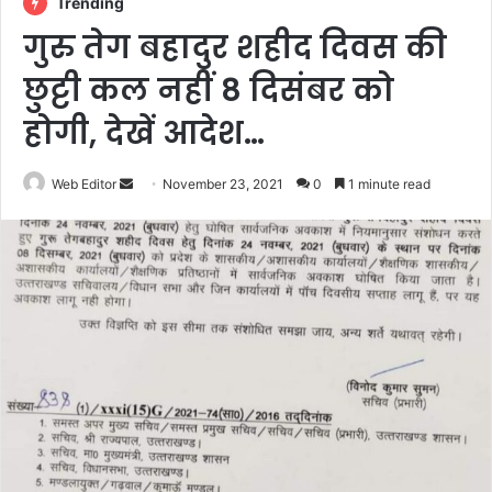
Trending
गुरु तेग बहादुर शहीद दिवस की
छुट्टी कल नहीं 8 दिसंबर को
होगी, देखें आदेश…
Web Editor
S
November 23, 2021
0
1 minute read
e
n
d
a
n
e
m
a
i
l