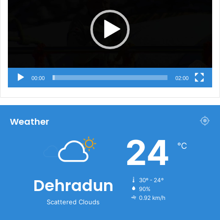
00:00
02:00
Weather
24
℃
Dehradun
30º - 24º
90%
0.92 km/h
Scattered Clouds