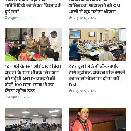
गतिविधियों को लेकर विस्तार से
अभिनंदन, श्रद्धालुओं को CM
हुई चर्चा
धामी ने ख़ुद परोसा भोजन
August 5, 2026
August 5, 2026
“ड्रग फ्री कैंपस” अभियान: बिना
देहरादून जिले में ब्लैक स्पॉट
सूचना के यहां औचक निरीक्षण
होंगे सुरक्षित, संवेदनशील स्थलों
को पहुँची ANTF-डाक्टरों की
का लार्ज स्केल पर होगा सर्वे :
टीमें, 100 छात्र-छात्राओं का
DM
किया यूरिन टेस्ट
August 5, 2026
August 5, 2026