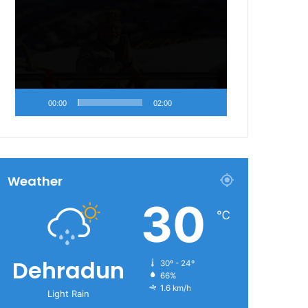
Video
Player
00:00
02:00
Weather
30
℃
Dehradun
30º - 24º
66%
1.6 km/h
Light Rain