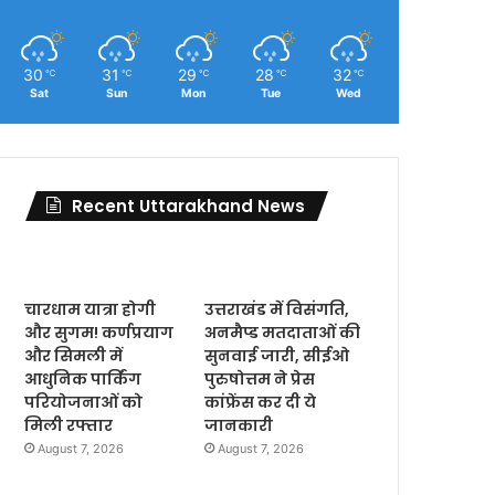
30
31
29
28
32
℃
℃
℃
℃
℃
Sat
Sun
Mon
Tue
Wed
Recent Uttarakhand News
चारधाम यात्रा होगी
उत्तराखंड में विसंगति,
और सुगम! कर्णप्रयाग
अनमैप्ड मतदाताओं की
और सिमली में
सुनवाई जारी, सीईओ
आधुनिक पार्किंग
पुरुषोत्तम ने प्रेस
परियोजनाओं को
कांफ्रेंस कर दी ये
मिली रफ्तार
जानकारी
August 7, 2026
August 7, 2026