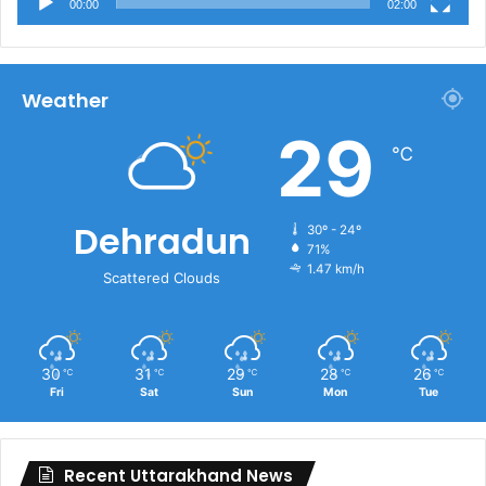
00:00
02:00
Weather
29
℃
Dehradun
30º - 24º
71%
1.47 km/h
Scattered Clouds
30
31
29
28
26
℃
℃
℃
℃
℃
Fri
Sat
Sun
Mon
Tue
Recent Uttarakhand News