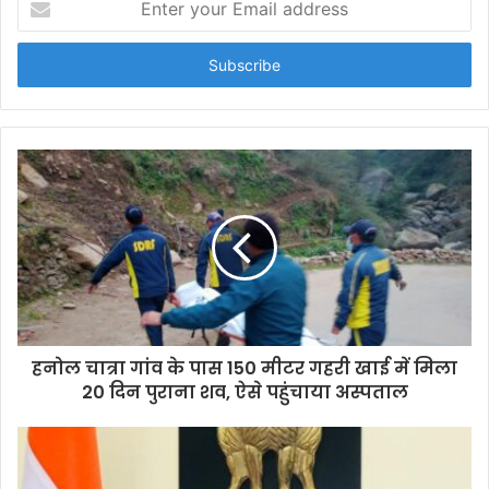
n
t
e
r
y
o
u
r
E
m
a
i
l
a
d
d
हनोल चात्रा गांव के पास 150 मीटर गहरी खाई में मिला
r
20 दिन पुराना शव, ऐसे पहुंचाया अस्पताल
e
s
s