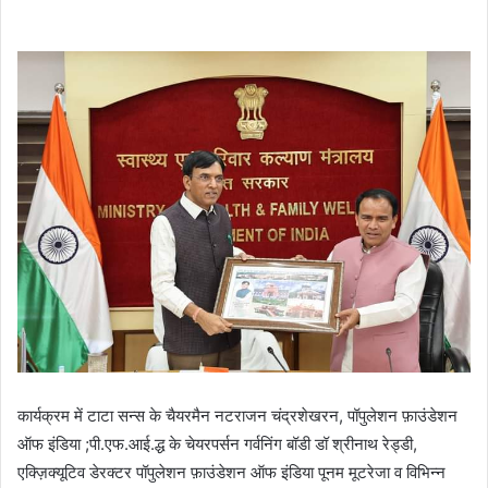
कार्यक्रम में टाटा सन्स के चैयरमैन नटराजन चंद्रशेखरन, पॉपुलेशन फ़ाउंडेशन
ऑफ इंडिया ;पी.एफ.आई.द्ध के चेयरपर्सन गर्वनिंग बॉडी डॉ श्रीनाथ रेड्डी,
एक्ज़िक्यूटिव डेरक्टर पॉपुलेशन फ़ाउंडेशन ऑफ इंडिया पूनम मूटरेजा व विभिन्न