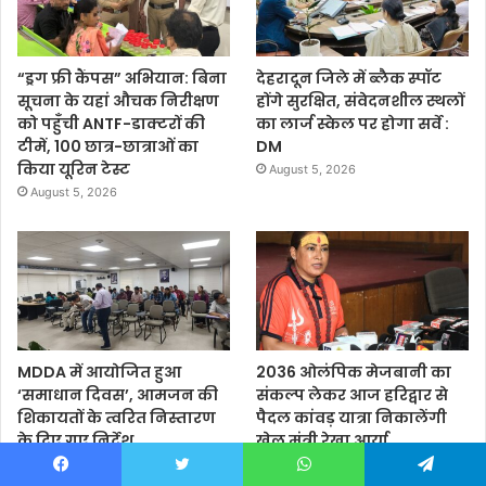
“ड्रग फ्री कैंपस” अभियान: बिना
देहरादून जिले में ब्लैक स्पॉट
सूचना के यहां औचक निरीक्षण
होंगे सुरक्षित, संवेदनशील स्थलों
को पहुँची ANTF-डाक्टरों की
का लार्ज स्केल पर होगा सर्वे :
टीमें, 100 छात्र-छात्राओं का
DM
किया यूरिन टेस्ट
August 5, 2026
August 5, 2026
MDDA में आयोजित हुआ
2036 ओलंपिक मेजबानी का
‘समाधान दिवस’, आमजन की
संकल्प लेकर आज हरिद्वार से
शिकायतों के त्वरित निस्तारण
पैदल कांवड़ यात्रा निकालेंगी
के दिए गए निर्देश
खेल मंत्री रेखा आर्या
August 4, 2026
August 4, 2026