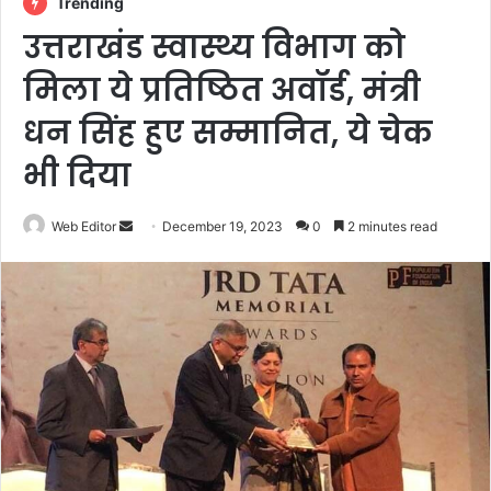
Trending
उत्तराखंड स्वास्थ्य विभाग को
मिला ये प्रतिष्ठित अवॉर्ड, मंत्री
धन सिंह हुए सम्मानित, ये चेक
भी दिया
Web Editor
S
December 19, 2023
0
2 minutes read
e
n
d
a
n
e
m
a
i
l