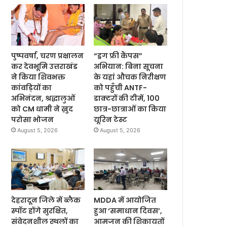
पुष्पवर्षा, चरण प्रक्षालन
“ड्रग फ्री कैंपस”
कर देवभूमि उत्तराखंड
अभियान: बिना सूचना
ने किया शिवभक्त
के यहां औचक निरीक्षण
कांवड़ियों का
को पहुँची ANTF-
अभिनंदन, श्रद्धालुओं
डाक्टरों की टीमें, 100
को CM धामी ने ख़ुद
छात्र-छात्राओं का किया
परोसा भोजन
यूरिन टेस्ट
August 5, 2026
August 5, 2026
देहरादून जिले में ब्लैक
MDDA में आयोजित
स्पॉट होंगे सुरक्षित,
हुआ ‘समाधान दिवस’,
संवेदनशील स्थलों का
आमजन की शिकायतों