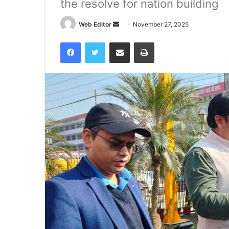
the resolve for nation building
Web Editor
S
November 27, 2025
e
Facebook
Twitter
Share via Email
Print
n
d
a
n
e
m
a
i
l