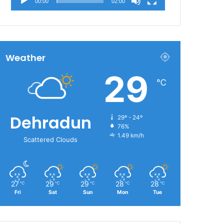
00:00
02:00
Weather
29
℃
Dehradun
29º - 24º
76%
1.49 km/h
Scattered Clouds
27
29
29
28
28
℃
℃
℃
℃
℃
Fri
Sat
Sun
Mon
Tue