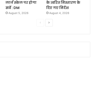
लार्ज स्केल पर होगा
के त्वरित निस्तारण के
सर्वे : DM
दिए गए निर्देश
August 5, 2026
August 4, 2026
P
N
r
e
e
x
v
t
i
p
o
a
u
g
s
e
p
a
g
e