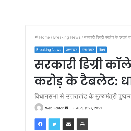
Home
/
Breaking News
/
सरकारी डिग्री कॉलेज के छात्रों क
Breaking News
उत्तराखंड
राज-काज
शिक्षा
सरकारी डिग्री कॉलेज
करोड़ के टैबलेट: ध
विधानसभा से उत्तराखंड के मुख्यमंत्री पुष्क
Web Editor
S
August 27, 2021
e
Facebook
Twitter
Share via Email
Print
n
d