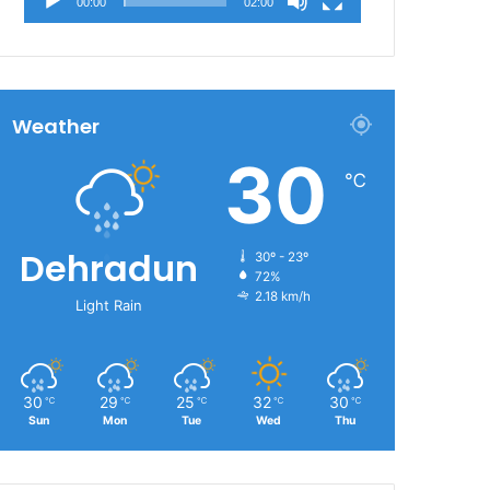
00:00
02:00
Weather
30
℃
Dehradun
30º - 23º
72%
2.18 km/h
Light Rain
30
29
25
32
30
℃
℃
℃
℃
℃
Sun
Mon
Tue
Wed
Thu