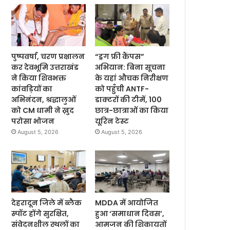
पुष्पवर्षा, चरण प्रक्षालन
“ड्रग फ्री कैंपस”
कर देवभूमि उत्तराखंड
अभियान: बिना सूचना
ने किया शिवभक्त
के यहां औचक निरीक्षण
कांवड़ियों का
को पहुँची ANTF-
अभिनंदन, श्रद्धालुओं
डाक्टरों की टीमें, 100
को CM धामी ने ख़ुद
छात्र-छात्राओं का किया
परोसा भोजन
यूरिन टेस्ट
August 5, 2026
August 5, 2026
देहरादून जिले में ब्लैक
MDDA में आयोजित
स्पॉट होंगे सुरक्षित,
हुआ ‘समाधान दिवस’,
संवेदनशील स्थलों का
आमजन की शिकायतों