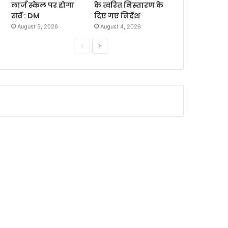
लार्ज स्केल पर होगा
के त्वरित निस्तारण के
सर्वे : DM
दिए गए निर्देश
August 5, 2026
August 4, 2026
P
N
r
e
e
x
v
t
i
p
o
a
u
g
s
e
p
a
g
e