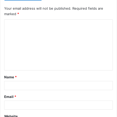
Your email address will not be published.
Required fields are
marked
*
C
o
m
m
e
n
t
Name
*
*
Email
*
Website