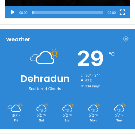
00:00
02:00
Weather
29
℃
Dehradun
30º - 24º
67%
1.14 km/h
Scattered Clouds
30
30
30
30
27
℃
℃
℃
℃
℃
Fri
Sat
Sun
Mon
Tue