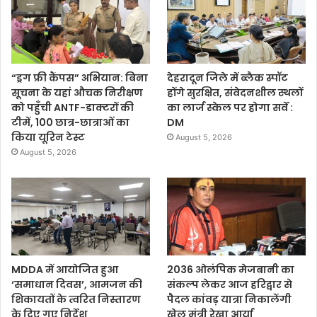
“ड्रग फ्री कैंपस” अभियान: बिना
देहरादून जिले में ब्लैक स्पॉट
सूचना के यहां औचक निरीक्षण
होंगे सुरक्षित, संवेदनशील स्थलों
को पहुँची ANTF-डाक्टरों की
का लार्ज स्केल पर होगा सर्वे :
टीमें, 100 छात्र-छात्राओं का
DM
किया यूरिन टेस्ट
August 5, 2026
August 5, 2026
MDDA में आयोजित हुआ
2036 ओलंपिक मेजबानी का
‘समाधान दिवस’, आमजन की
संकल्प लेकर आज हरिद्वार से
शिकायतों के त्वरित निस्तारण
पैदल कांवड़ यात्रा निकालेंगी
के दिए गए निर्देश
खेल मंत्री रेखा आर्या