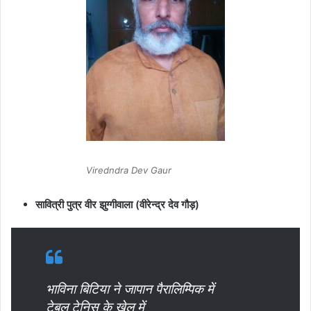
Viredndra Dev Gaur
सावित्री पुत्र वीर झुग्गीवाला (वीरेन्द्र देव गौड़)
भाविना बिटिया ने जापान पैरालिम्पिक में
टेबल टेनिस के खेल में