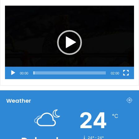
Video
Player
00:00
02:00
Weather
24
℃
24º - 24º