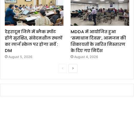
देहरादून जिले में ब्लैक स्पॉट
MDDA में आयोजित हुआ
होंगे सुरक्षित, संवेदनशील स्थलों
‘समाधान दिवस’, आमजन की
का लार्ज स्केल पर होगा सर्वे :
शिकायतों के त्वरित निस्तारण
DM
के दिए गए निर्देश
August 5, 2026
August 4, 2026
P
N
r
e
e
x
v
t
i
p
o
a
u
g
s
e