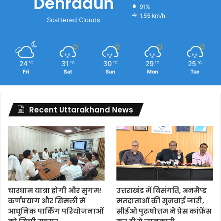
Dehradun
91%
1.55 km/h
Scattered Clouds
24
31
30
29
25
℃
℃
℃
℃
℃
Fri
Sat
Sun
Mon
Tue
Recent Uttarakhand News
चारधाम यात्रा होगी और सुगम!
उत्तराखंड में विसंगति, अनमैप्ड
कर्णप्रयाग और सिमली में
मतदाताओं की सुनवाई जारी,
आधुनिक पार्किंग परियोजनाओं
सीईओ पुरुषोत्तम ने प्रेस कांफ्रेंस