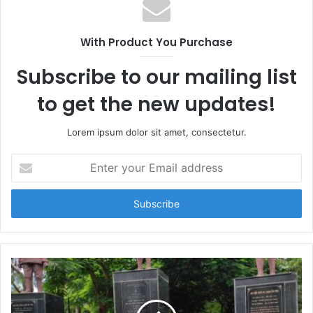
With Product You Purchase
Subscribe to our mailing list
to get the new updates!
Lorem ipsum dolor sit amet, consectetur.
E
n
t
e
r
y
o
u
r
E
m