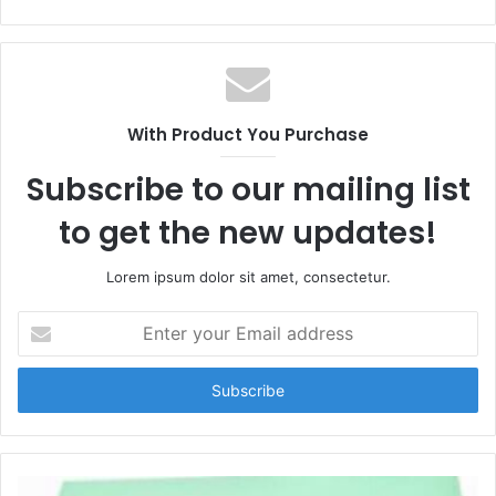
With Product You Purchase
Subscribe to our mailing list
to get the new updates!
Lorem ipsum dolor sit amet, consectetur.
E
n
t
e
r
y
o
u