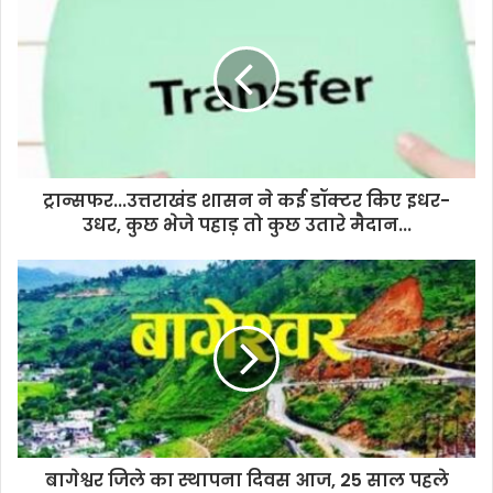
r
E
m
a
i
l
a
d
d
ट्रान्सफर...उत्तराखंड शासन ने कई डॉक्टर किए इधर-
r
उधर, कुछ भेजे पहाड़ तो कुछ उतारे मैदान...
e
s
s
बागेश्वर जिले का स्थापना दिवस आज, 25 साल पहले