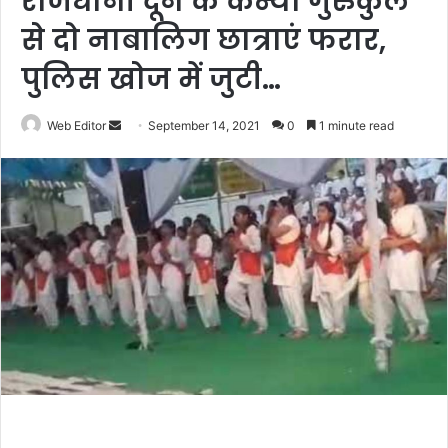
राजधानी दून के कन्या गुरुकुल
से दो नाबालिग छात्राएं फरार,
पुलिस खोज में जुटी…
Web Editor
S
September 14, 2021
0
1 minute read
e
n
d
a
n
e
m
a
i
l