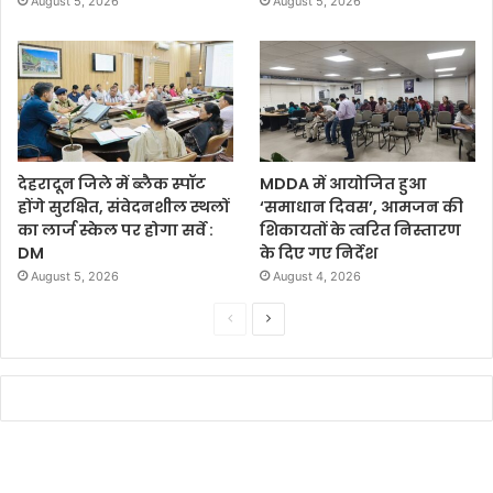
August 5, 2026
August 5, 2026
देहरादून जिले में ब्लैक स्पॉट
MDDA में आयोजित हुआ
होंगे सुरक्षित, संवेदनशील स्थलों
‘समाधान दिवस’, आमजन की
का लार्ज स्केल पर होगा सर्वे :
शिकायतों के त्वरित निस्तारण
DM
के दिए गए निर्देश
August 5, 2026
August 4, 2026
P
N
r
e
e
x
v
t
i
p
o
a