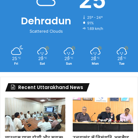
25
Dehradun
25º - 24º
91%
1.69 km/h
Scattered Clouds
25
29
29
28
28
℃
℃
℃
℃
℃
Fri
Sat
Sun
Mon
Tue
Recent Uttarakhand News
चारधाम यात्रा होगी और सुगम!
उत्तराखंड में विसंगति, अनमैप्ड