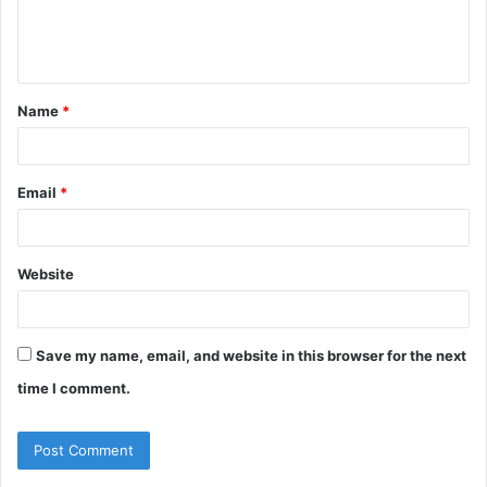
e
n
t
Name
*
*
Email
*
Website
Save my name, email, and website in this browser for the next
time I comment.