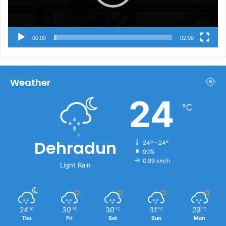
00:00
02:00
Weather
24
℃
Dehradun
24º - 24º
90%
0.99 km/h
Light Rain
24
30
30
31
29
℃
℃
℃
℃
℃
Thu
Fri
Sat
Sun
Mon