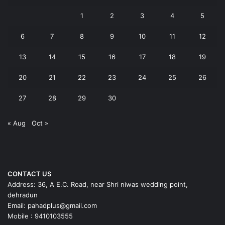
1
2
3
4
5
6
7
8
9
10
11
12
13
14
15
16
17
18
19
20
21
22
23
24
25
26
27
28
29
30
« Aug
Oct »
CONTACT US
Address: 36, A E.C. Road, near Shri niwas wedding point,
dehradun
Email: pahadplus@gmail.com
Mobile : 9410103555