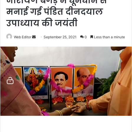
नारायण बगड़ में धूमधाम से
मनाई गई पंडित दीनदयाल
उपाध्याय की जयंती
Web Editor
S
September 25, 2021
0
Less than a minute
e
n
d
a
n
e
m
a
i
l