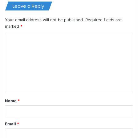
Leave a Reply
Your email address will not be published.
Required fields are
marked
*
C
o
m
m
e
n
t
Name
*
*
Email
*