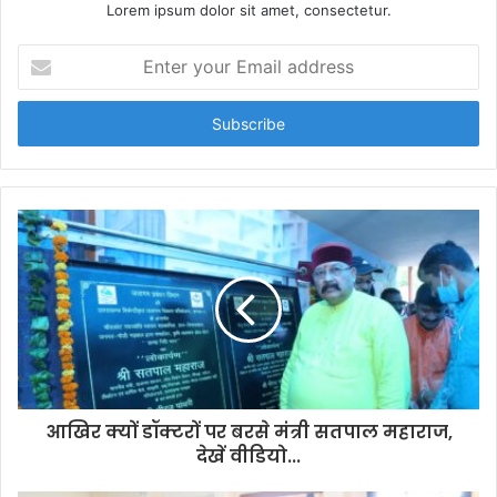
Lorem ipsum dolor sit amet, consectetur.
E
n
t
e
r
y
o
u
r
E
m
a
i
l
a
d
d
आखिर क्यों डॉक्टरों पर बरसे मंत्री सतपाल महाराज,
r
देखें वीडियो...
e