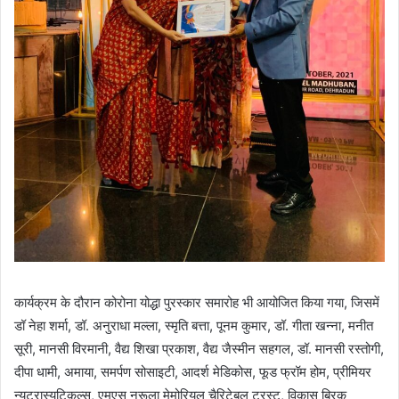
कार्यक्रम के दौरान कोरोना योद्धा पुरस्कार समारोह भी आयोजित किया गया, जिसमें
डॉ नेहा शर्मा, डॉ. अनुराधा मल्ला, स्मृति बत्ता, पूनम कुमार, डॉ. गीता खन्ना, मनीत
सूरी, मानसी विरमानी, वैद्य शिखा प्रकाश, वैद्य जैस्मीन सहगल, डॉ. मानसी रस्तोगी,
दीपा धामी, अमाया, समर्पण सोसाइटी, आदर्श मेडिकोस, फूड फ्रॉम होम, प्रीमियर
न्यूट्रास्युटिकल्स, एमएस नरूला मेमोरियल चैरिटेबल ट्रस्ट, विकास ब्रिक