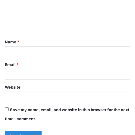
m
e
n
t
Name
*
*
Email
*
Website
Save my name, email, and website in this browser for the next
time I comment.