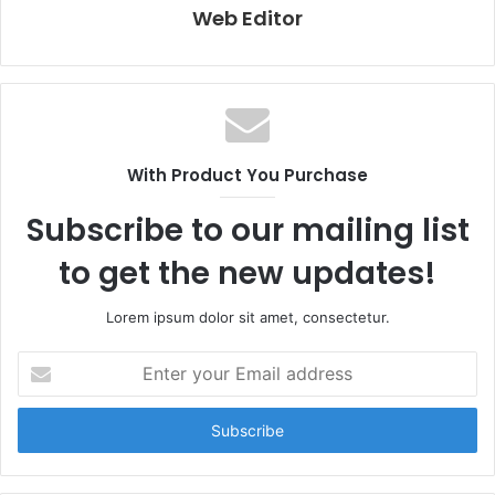
Web Editor
With Product You Purchase
Subscribe to our mailing list
to get the new updates!
Lorem ipsum dolor sit amet, consectetur.
E
n
t
e
r
y