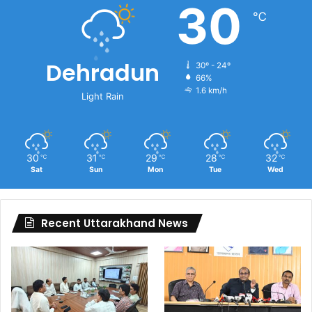
30
℃
Dehradun
30º - 24º
66%
1.6 km/h
Light Rain
30
31
29
28
32
℃
℃
℃
℃
℃
Sat
Sun
Mon
Tue
Wed
Recent Uttarakhand News