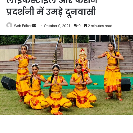
लाइफस्टाइल और फैशन
प्रदर्शनी में उमड़े दूनवासी
Web Editor
S
October 9, 2021
0
2 minutes read
e
n
d
a
n
e
m
a
i
l