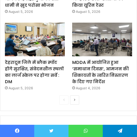
धामी ने ख़ुद परोसा भोजन
किया यूरिन टेस्ट
August 5, 2026
August 5, 2026
देहरादून जिले में ब्लैक स्पॉट
MDDA में आयोजित हुआ
होंगे सुरक्षित, संवेदनशील स्थलों
‘समाधान दिवस’, आमजन की
का लार्ज स्केल पर होगा सर्वे :
शिकायतों के त्वरित निस्तारण
DM
के दिए गए निर्देश
August 5, 2026
August 4, 2026
P
N
r
e
e
x
v
t
i
p