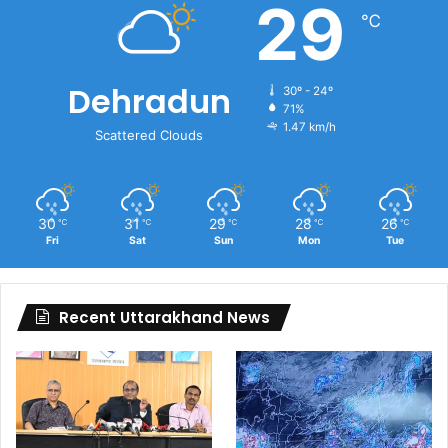
29
℃
Dehradun
30º - 24º
71%
1.47 km/h
Scattered Clouds
30
31
29
28
26
℃
℃
℃
℃
℃
Fri
Sat
Sun
Mon
Tue
Recent Uttarakhand News