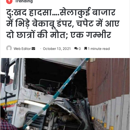
Trending
दु:खद हादसा….सेलाकुई बाजार
में भिड़े बेकाबू डंपर, चपेट में आए
दो छात्रों की मौत; एक गम्भीर
Web Editor
S
October 13, 2021
0
1 minute read
e
n
d
a
n
e
m
a
i
l