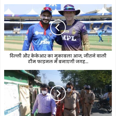
o
u
r
E
m
a
i
l
a
d
d
दिल्ली और केकेआर का मुकाबला आज, जीतने वाली
r
टीम फाइनल में बनाएगी जगह...
e
s
s