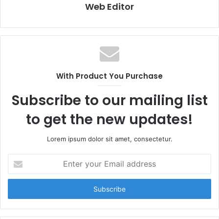
Web Editor
With Product You Purchase
Subscribe to our mailing list
to get the new updates!
Lorem ipsum dolor sit amet, consectetur.
E
n
t
e
r
y