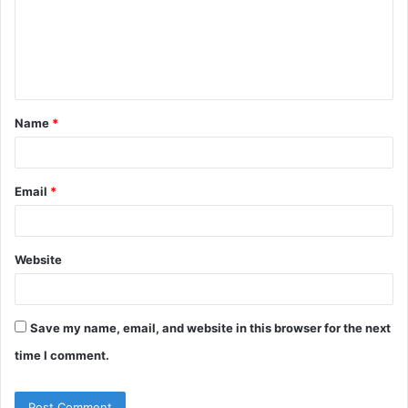
m
e
n
t
Name
*
*
Email
*
Website
Save my name, email, and website in this browser for the next
time I comment.