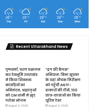
26
29
29
29
28
℃
℃
℃
℃
℃
Thu
Fri
Sat
Sun
Mon
Recent Uttarakhand News
पुष्पवर्षा, चरण प्रक्षालन
“ड्रग फ्री कैंपस”
कर देवभूमि उत्तराखंड
अभियान: बिना सूचना
ने किया शिवभक्त
के यहां औचक निरीक्षण
कांवड़ियों का
को पहुँची ANTF-
अभिनंदन, श्रद्धालुओं
डाक्टरों की टीमें, 100
को CM धामी ने ख़ुद
छात्र-छात्राओं का किया
परोसा भोजन
यूरिन टेस्ट
August 5, 2026
August 5, 2026