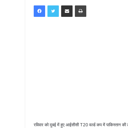
e
Facebook
Twitter
Share via Email
Print
n
d
a
n
e
m
a
i
l
रविवार को दुबई में हुए आईसीसी T20 वर्ल्ड कप में पाकिस्तान क