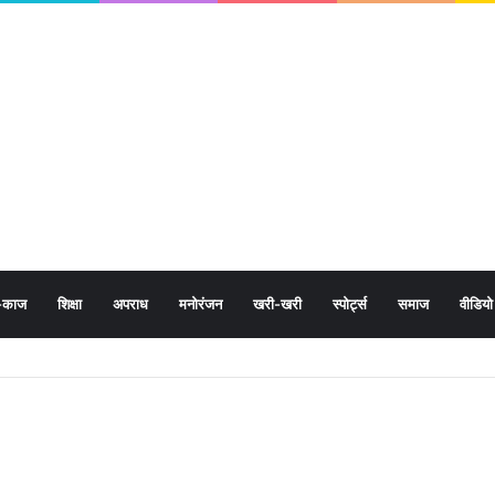
-काज
शिक्षा
अपराध
मनोरंजन
खरी-खरी
स्पोर्ट्स
समाज
वीडियो