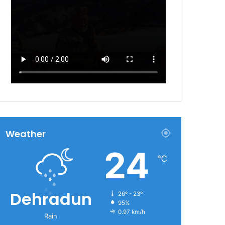
Weather
24
℃
Dehradun
26º - 23º
95%
0.97 km/h
Rain