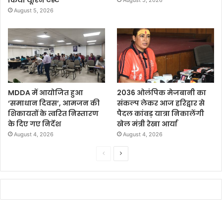
किया यूरिन टेस्ट
August 5, 2026
August 5, 2026
MDDA में आयोजित हुआ
2036 ओलंपिक मेजबानी का
‘समाधान दिवस’, आमजन की
संकल्प लेकर आज हरिद्वार से
शिकायतों के त्वरित निस्तारण
पैदल कांवड़ यात्रा निकालेंगी
के दिए गए निर्देश
खेल मंत्री रेखा आर्या
August 4, 2026
August 4, 2026
P
N
r
e
e
x
v
t
i
p