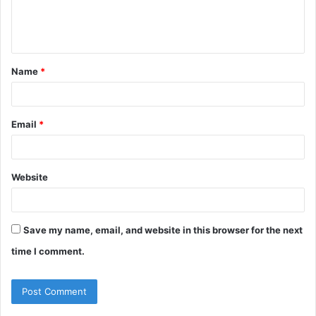
e
n
t
Name
*
*
Email
*
Website
Save my name, email, and website in this browser for the next
time I comment.