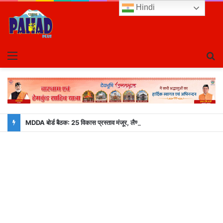
Hindi
Menu
S
fo
MDDA बोर्ड बैठक: 25 विकास प्रस्ताव मंजूर, लैण्ड पूलिंग, पर्यटन, औद्योगिक भवन और व्यावसायिक परियोजनाओं पर हुए अहम फैसले