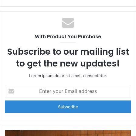
With Product You Purchase
Subscribe to our mailing list
to get the new updates!
Lorem ipsum dolor sit amet, consectetur.
E
n
t
e
r
y
o
u