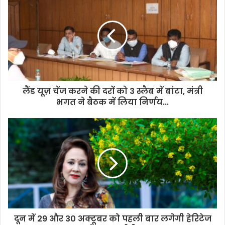
r
E
m
a
i
l
a
d
d
लैंड यूज़ चेंज करने की दरों को 3 स्लैब में बांटा, मंत्री
r
भगत ने बैठक में लिया निर्णय...
e
s
s
दून में 29 और 30 अक्टूबर को पहली बार लगेगी हेरिटेज