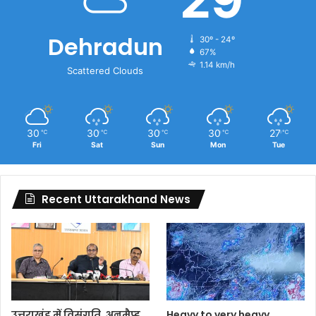
Dehradun
30º - 24º
67%
1.14 km/h
Scattered Clouds
30
30
30
30
27
℃
℃
℃
℃
℃
Fri
Sat
Sun
Mon
Tue
Recent Uttarakhand News
उत्तराखंड में विसंगति, अनमैप्ड
Heavy to very heavy