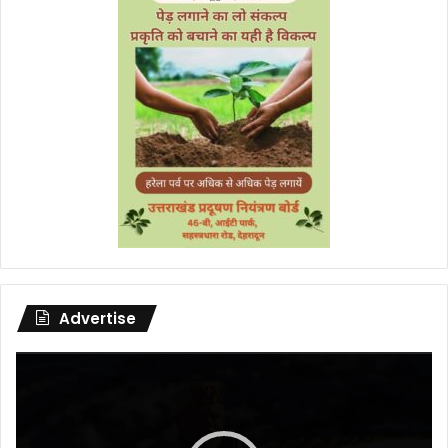
Advertise
Video
Player