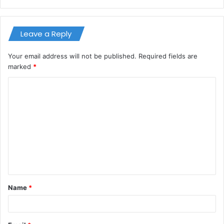
Leave a Reply
Your email address will not be published.
Required fields are
marked
*
C
o
m
m
e
n
t
Name
*
*