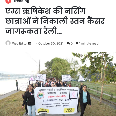
Trending
एम्स ऋषिकेश की नर्सिंग
छात्राओं ने निकाली स्तन कैंसर
जागरूकता रैली…
Web Editor
S
October 30, 2021
0
1 minute read
e
n
d
a
n
e
m
a
i
l