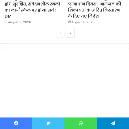
होंगे सुरक्षित, संवेदनशील स्थलों
‘समाधान दिवस’, आमजन की
का लार्ज स्केल पर होगा सर्वे :
शिकायतों के त्वरित निस्तारण
DM
के दिए गए निर्देश
August 5, 2026
August 4, 2026
P
N
r
e
e
x
v
t
i
p
o
a
u
g
s
e
p
a
g
e