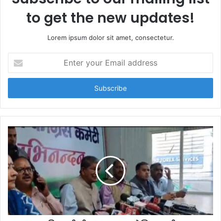
to get the new updates!
Lorem ipsum dolor sit amet, consectetur.
E
n
t
e
r
y
o
u
r
E
m
a
i
l
a
d