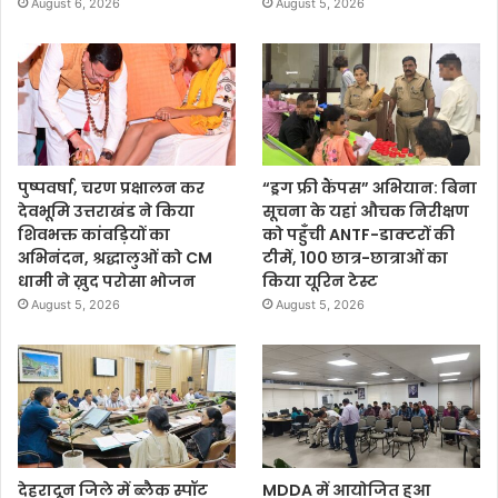
August 6, 2026
August 5, 2026
पुष्पवर्षा, चरण प्रक्षालन कर
“ड्रग फ्री कैंपस” अभियान: बिना
देवभूमि उत्तराखंड ने किया
सूचना के यहां औचक निरीक्षण
शिवभक्त कांवड़ियों का
को पहुँची ANTF-डाक्टरों की
अभिनंदन, श्रद्धालुओं को CM
टीमें, 100 छात्र-छात्राओं का
धामी ने ख़ुद परोसा भोजन
किया यूरिन टेस्ट
August 5, 2026
August 5, 2026
देहरादून जिले में ब्लैक स्पॉट
MDDA में आयोजित हुआ