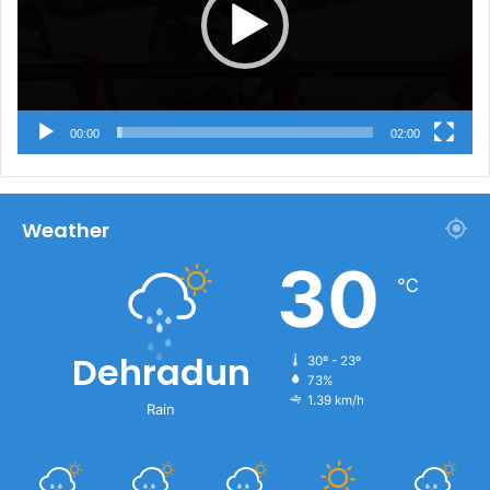
00:00
02:00
Weather
30
℃
Dehradun
30º - 23º
73%
1.39 km/h
Rain