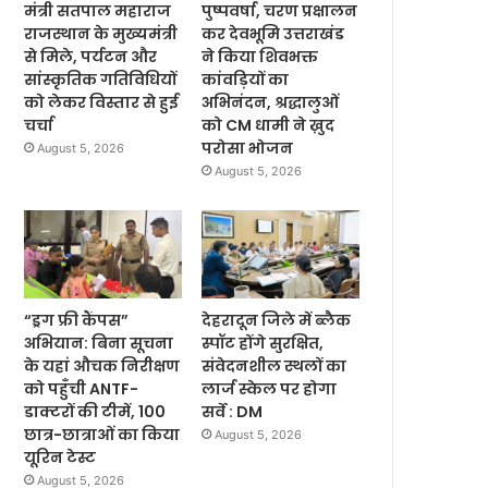
मंत्री सतपाल महाराज
पुष्पवर्षा, चरण प्रक्षालन
राजस्थान के मुख्यमंत्री
कर देवभूमि उत्तराखंड
से मिले, पर्यटन और
ने किया शिवभक्त
सांस्कृतिक गतिविधियों
कांवड़ियों का
को लेकर विस्तार से हुई
अभिनंदन, श्रद्धालुओं
चर्चा
को CM धामी ने ख़ुद
परोसा भोजन
August 5, 2026
August 5, 2026
“ड्रग फ्री कैंपस”
देहरादून जिले में ब्लैक
अभियान: बिना सूचना
स्पॉट होंगे सुरक्षित,
के यहां औचक निरीक्षण
संवेदनशील स्थलों का
को पहुँची ANTF-
लार्ज स्केल पर होगा
डाक्टरों की टीमें, 100
सर्वे : DM
छात्र-छात्राओं का किया
August 5, 2026
यूरिन टेस्ट
August 5, 2026