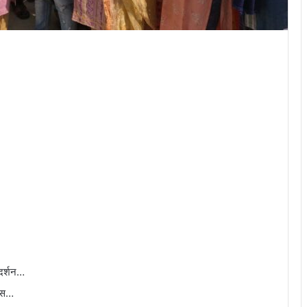
रदर्शन…
कास…