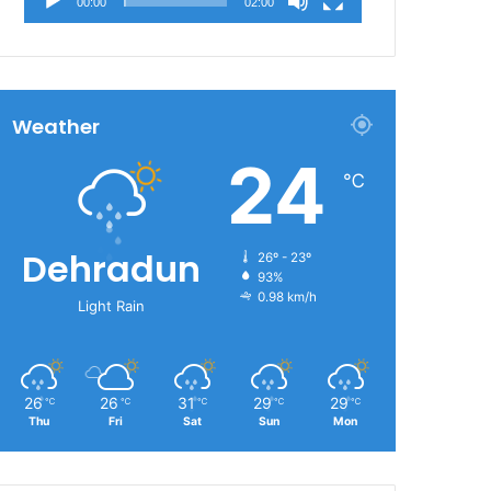
00:00
02:00
Weather
24
℃
Dehradun
26º - 23º
93%
0.98 km/h
Light Rain
26
26
31
29
29
℃
℃
℃
℃
℃
Thu
Fri
Sat
Sun
Mon