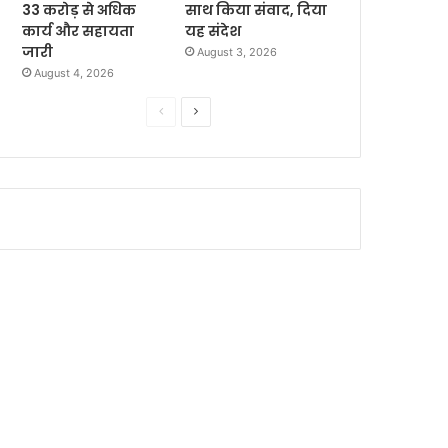
33 करोड़ से अधिक
साथ किया संवाद, दिया
कार्य और सहायता
यह संदेश
जारी
August 3, 2026
August 4, 2026
P
N
r
e
e
x
v
t
i
p
o
a
u
g
s
e
p
a
g
e