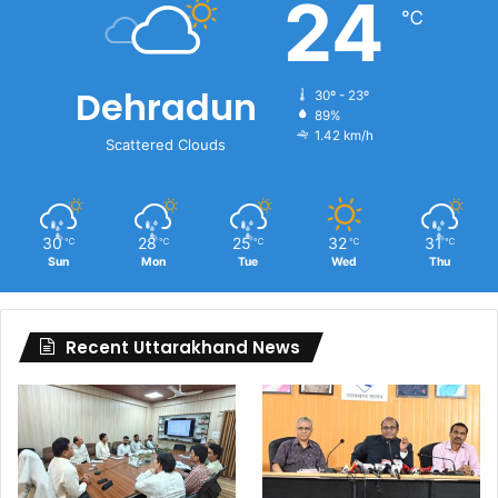
24
℃
Dehradun
30º - 23º
89%
1.42 km/h
Scattered Clouds
30
28
25
32
31
℃
℃
℃
℃
℃
Sun
Mon
Tue
Wed
Thu
Recent Uttarakhand News