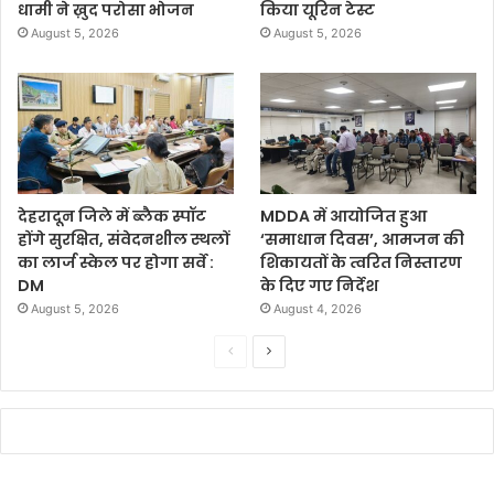
धामी ने ख़ुद परोसा भोजन
किया यूरिन टेस्ट
August 5, 2026
August 5, 2026
देहरादून जिले में ब्लैक स्पॉट
MDDA में आयोजित हुआ
होंगे सुरक्षित, संवेदनशील स्थलों
‘समाधान दिवस’, आमजन की
का लार्ज स्केल पर होगा सर्वे :
शिकायतों के त्वरित निस्तारण
DM
के दिए गए निर्देश
August 5, 2026
August 4, 2026
P
N
r
e
e
x
v
t
i
p