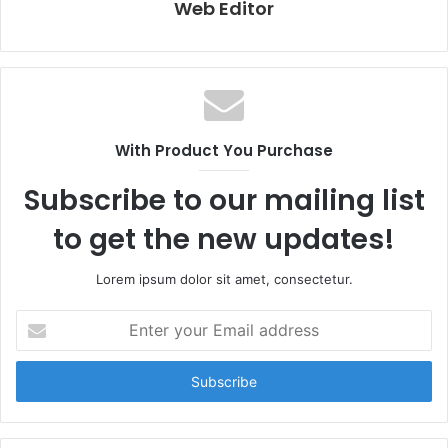
Web Editor
With Product You Purchase
Subscribe to our mailing list
to get the new updates!
Lorem ipsum dolor sit amet, consectetur.
E
n
t
e
r
y
o