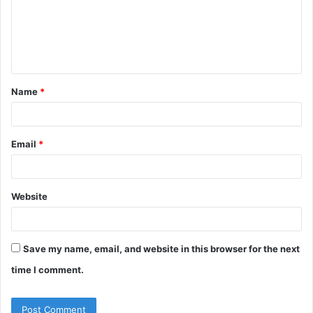
m
e
n
t
Name
*
*
Email
*
Website
Save my name, email, and website in this browser for the next
time I comment.