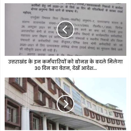
u
r
E
m
a
i
l
a
d
d
उत्तराखंड के इन कर्मचारियों को बोनस के बदले मिलेगा
r
30 दिन का वेतन, देखें आदेश...
e
s
s