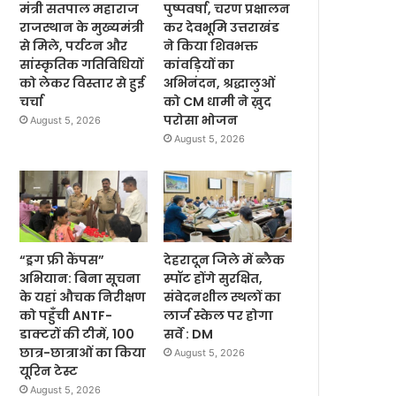
मंत्री सतपाल महाराज
पुष्पवर्षा, चरण प्रक्षालन
राजस्थान के मुख्यमंत्री
कर देवभूमि उत्तराखंड
से मिले, पर्यटन और
ने किया शिवभक्त
सांस्कृतिक गतिविधियों
कांवड़ियों का
को लेकर विस्तार से हुई
अभिनंदन, श्रद्धालुओं
चर्चा
को CM धामी ने ख़ुद
परोसा भोजन
August 5, 2026
August 5, 2026
“ड्रग फ्री कैंपस”
देहरादून जिले में ब्लैक
अभियान: बिना सूचना
स्पॉट होंगे सुरक्षित,
के यहां औचक निरीक्षण
संवेदनशील स्थलों का
को पहुँची ANTF-
लार्ज स्केल पर होगा
डाक्टरों की टीमें, 100
सर्वे : DM
छात्र-छात्राओं का किया
August 5, 2026
यूरिन टेस्ट
August 5, 2026