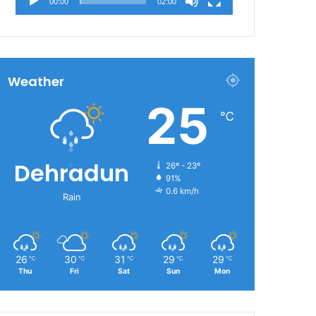
00:00
02:00
Weather
25
℃
Dehradun
26º - 23º
91%
0.6 km/h
Rain
26
30
31
29
29
℃
℃
℃
℃
℃
Thu
Fri
Sat
Sun
Mon