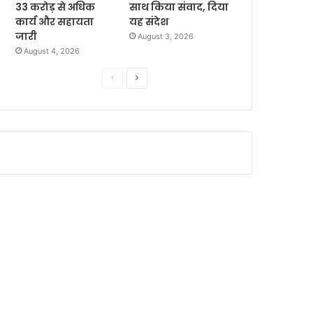
33 करोड़ से अधिक
साथ किया संवाद, दिया
कार्य और सहायता
यह संदेश
जारी
August 3, 2026
August 4, 2026
P
N
r
e
e
x
v
t
i
p
o
a
u
g
s
e
p
a
g
e