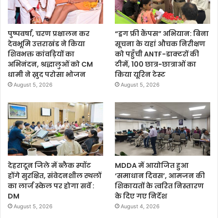
पुष्पवर्षा, चरण प्रक्षालन कर
“ड्रग फ्री कैंपस” अभियान: बिना
देवभूमि उत्तराखंड ने किया
सूचना के यहां औचक निरीक्षण
शिवभक्त कांवड़ियों का
को पहुँची ANTF-डाक्टरों की
अभिनंदन, श्रद्धालुओं को CM
टीमें, 100 छात्र-छात्राओं का
धामी ने ख़ुद परोसा भोजन
किया यूरिन टेस्ट
August 5, 2026
August 5, 2026
देहरादून जिले में ब्लैक स्पॉट
MDDA में आयोजित हुआ
होंगे सुरक्षित, संवेदनशील स्थलों
‘समाधान दिवस’, आमजन की
का लार्ज स्केल पर होगा सर्वे :
शिकायतों के त्वरित निस्तारण
DM
के दिए गए निर्देश
August 5, 2026
August 4, 2026