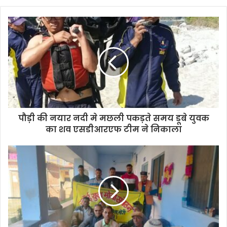
o
u
r
E
m
a
i
l
a
d
d
पौड़ी की नयार नदी मे मछली पकड़ते समय डूबे युवक
r
का शव एसडीआरएफ टीम ने निकाला
e
s
s