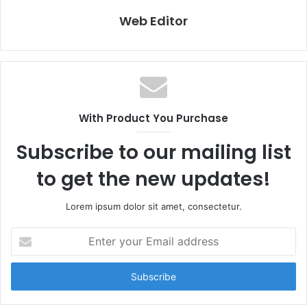
Web Editor
With Product You Purchase
Subscribe to our mailing list
to get the new updates!
Lorem ipsum dolor sit amet, consectetur.
E
n
t
e
r
y