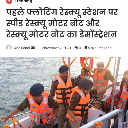
Trending
पहले फ्लोटिंग रेस्क्यू स्टेशन पर
स्पीड रेस्क्यू मोटर बोट और
रेस्क्यू मोटर बोट का डेमोंस्ट्रेशन
Web Editor
S
November 7, 2021
0
5 minutes read
e
n
d
a
n
e
m
a
i
l