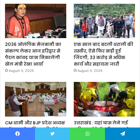
2036 ओलंपिक मेजबानी का
एक साल बाद बदली धराली की
संकल्प लेकर आज हरिद्वार से
तस्वीर, ऐसे फिर खड़ी हुई
पैदल कांवड़ यात्रा निकालेंगी
जिंदगी, 33 करोड़ से अधिक
खेल मंत्री रेखा आर्या
कार्य और सहायता जारी
August 4, 2026
August 4, 2026
CM धामी और BJP प्रदेश अध्यक्ष
उत्तराखंड : यहां घास लेने गई
महेंद्र भट्ट ने दायित्वधारियों के
महिला गदेरे में बही, SDRF ने
साथ किया संवाद, दिया यह
चलाया सर्च अभियान, ऐसे हुआ