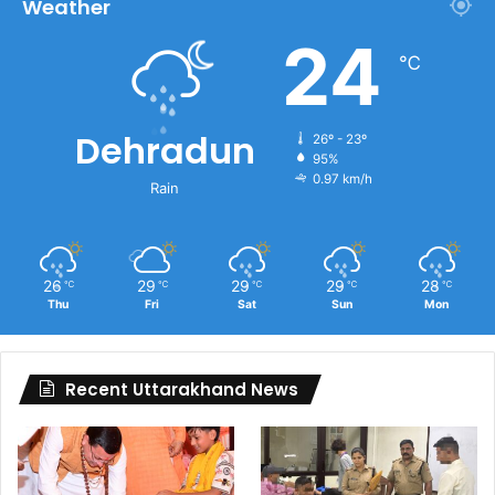
Weather
24
℃
Dehradun
26º - 23º
95%
0.97 km/h
Rain
26
29
29
29
28
℃
℃
℃
℃
℃
Thu
Fri
Sat
Sun
Mon
Recent Uttarakhand News