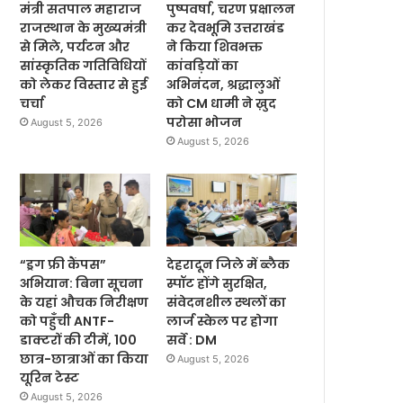
मंत्री सतपाल महाराज
पुष्पवर्षा, चरण प्रक्षालन
राजस्थान के मुख्यमंत्री
कर देवभूमि उत्तराखंड
से मिले, पर्यटन और
ने किया शिवभक्त
सांस्कृतिक गतिविधियों
कांवड़ियों का
को लेकर विस्तार से हुई
अभिनंदन, श्रद्धालुओं
चर्चा
को CM धामी ने ख़ुद
परोसा भोजन
August 5, 2026
August 5, 2026
“ड्रग फ्री कैंपस”
देहरादून जिले में ब्लैक
अभियान: बिना सूचना
स्पॉट होंगे सुरक्षित,
के यहां औचक निरीक्षण
संवेदनशील स्थलों का
को पहुँची ANTF-
लार्ज स्केल पर होगा
डाक्टरों की टीमें, 100
सर्वे : DM
छात्र-छात्राओं का किया
August 5, 2026
यूरिन टेस्ट
August 5, 2026