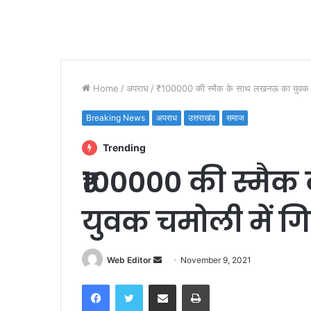
Home
/
अपराध
/
₹100000 की स्मैक के साथ लखनऊ का युवक चम
Breaking News
अपराध
उत्तराखंड
समाज
Trending
₹100000 की स्मै
युवक चमोली में ग
Web Editor
S
November 9, 2021
e
Facebook
Twitter
Share via Email
Print
n
d