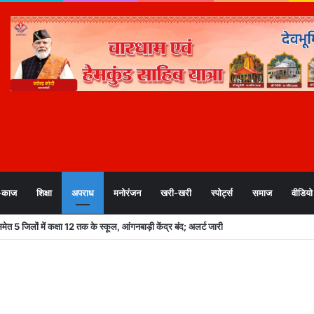
-काज
शिक्षा
अपराध
मनोरंजन
खरी-खरी
स्पोर्ट्स
समाज
वीडियो
स्ताव मंजूर, लैण्ड पूलिंग, पर्यटन, औद्योगिक भवन और व्यावसायिक परियोजनाओं पर हुए अहम फैसले