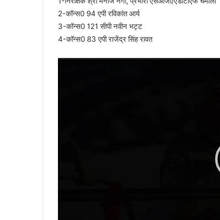
1-निरीक्षक श्री मनोज नेगी, प्रभारी एसओजी/एडीटीएफ चमोली 
2-कॉन्स0 94 एपी रविकांत आर्य
3-कॉन्स0 121 सीपी नवीन भट्ट
4-कॉन्स0 83 एपी राजेंद्र सिंह रावत