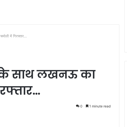
ोली में गिरफ्तार…
क के साथ लखनऊ का
िरफ्तार…
0
1 minute read