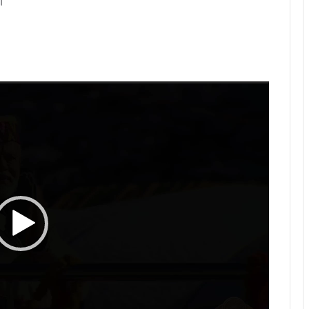
।
Video
Player