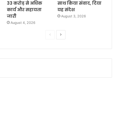
33 करोड़ से अधिक
साथ किया संवाद, दिया
कार्य और सहायता
यह संदेश
जारी
August 3, 2026
August 4, 2026
P
N
r
e
e
x
v
t
i
p
o
a
u
g
s
e
p
a
g
e