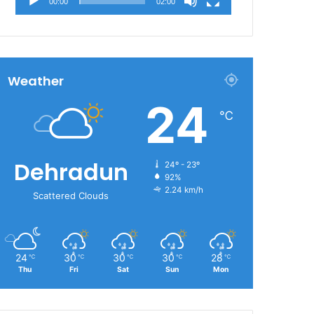
00:00
02:00
Weather
24
℃
Dehradun
24º - 23º
92%
2.24 km/h
Scattered Clouds
24
30
30
30
28
℃
℃
℃
℃
℃
Thu
Fri
Sat
Sun
Mon