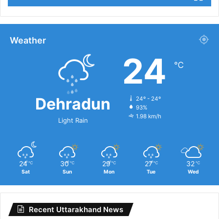
Weather
24
℃
Dehradun
24º - 24º
93%
1.98 km/h
Light Rain
24
30
29
27
32
℃
℃
℃
℃
℃
Sat
Sun
Mon
Tue
Wed
Recent Uttarakhand News