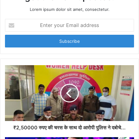
Lorem ipsum dolor sit amet, consectetur.
E
n
t
e
r
y
o
u
r
E
m
a
i
l
a
d
d
₹2,50000 रुपए की चरस के साथ दो आरोपी पुलिस ने दबोचे...
r