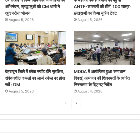
अभिनंदन, श्रद्धालुओं को CM धामी ने
ANTF-डाक्टरों की टीमें, 100 छात्र-
ख़ुद परोसा भोजन
छात्राओं का किया यूरिन टेस्ट
August 5, 2026
August 5, 2026
देहरादून जिले में ब्लैक स्पॉट होंगे सुरक्षित,
MDDA में आयोजित हुआ ‘समाधान
संवेदनशील स्थलों का लार्ज स्केल पर होगा
दिवस’, आमजन की शिकायतों के त्वरित
सर्वे : DM
निस्तारण के दिए गए निर्देश
August 5, 2026
August 4, 2026
P
N
r
e
e
x
v
t
i
p