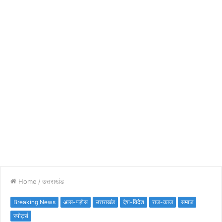
Home
/
उत्तराखंड
Breaking News
आस-पड़ोस
उत्तराखंड
देश-विदेश
राज-काज
समाज
स्पोर्ट्स