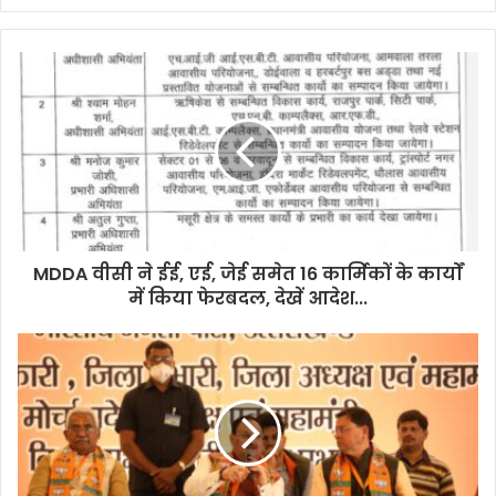
y
o
u
r
E
m
a
i
l
a
d
d
MDDA वीसी ने ईई, एई, जेई समेत 16 कार्मिकों के कार्यों
r
में किया फेरबदल, देखें आदेश...
e
s
s