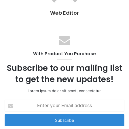
Web Editor
With Product You Purchase
Subscribe to our mailing list
to get the new updates!
Lorem ipsum dolor sit amet, consectetur.
E
n
t
e
r