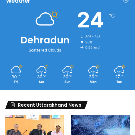
Weather
24
℃
Dehradun
30º - 24º
90%
0.92 km/h
Scattered Clouds
30
30
30
30
27
℃
℃
℃
℃
℃
Fri
Sat
Sun
Mon
Tue
Recent Uttarakhand News