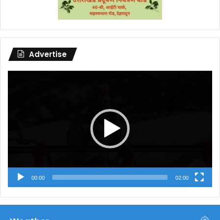
Advertise
Video
Player
00:00
02:00