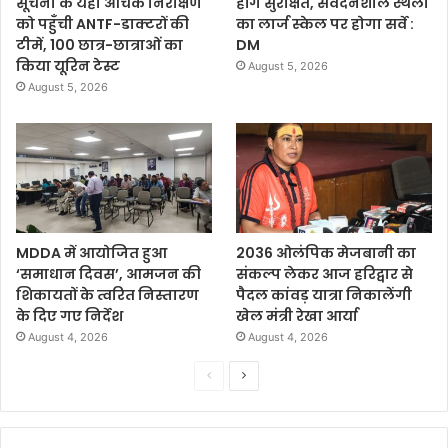
सूचना के यहां औचक निरीक्षण
होंगे सुरक्षित, संवेदनशील स्थलों
को पहुँची ANTF-डाक्टरों की
का लार्ज स्केल पर होगा सर्वे :
टीमें, 100 छात्र-छात्राओं का
DM
किया यूरिन टेस्ट
August 5, 2026
August 5, 2026
MDDA में आयोजित हुआ
2036 ओलंपिक मेजबानी का
‘समाधान दिवस’, आमजन की
संकल्प लेकर आज हरिद्वार से
शिकायतों के त्वरित निस्तारण
पैदल कांवड़ यात्रा निकालेंगी
के दिए गए निर्देश
खेल मंत्री रेखा आर्या
August 4, 2026
August 4, 2026
P
N
r
e
e
x