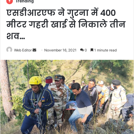
Trending
एसडीआरएफ ने गुरना में 400
मीटर गहरी खाई से निकाले तीन
शव…
Web Editor
S
November 16, 2021
0
1 minute read
e
n
d
a
n
e
m
a
i
l