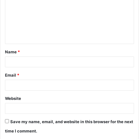
m
m
e
n
t
Name
*
*
Email
*
Website
Save my name, email, and website in this browser for the next
time I comment.