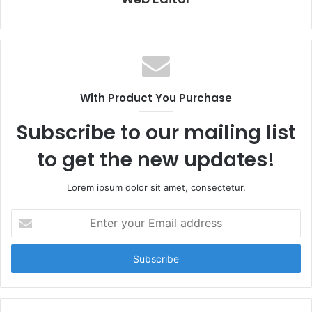
With Product You Purchase
Subscribe to our mailing list
to get the new updates!
Lorem ipsum dolor sit amet, consectetur.
E
n
t
e
r
y
o