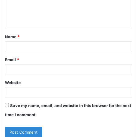
m
e
n
t
Name
*
*
Email
*
Website
Save my name, email, and website in this browser for the next
time I comment.