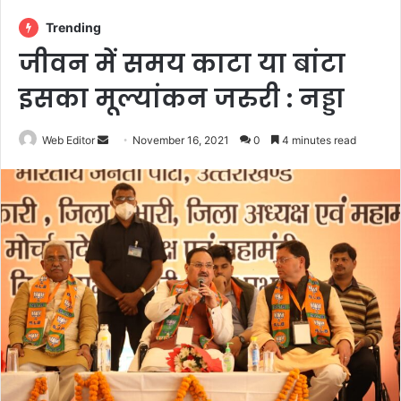
Trending
जीवन में समय काटा या बांटा
इसका मूल्यांकन जरुरी : नड्डा
Web Editor
S
November 16, 2021
0
4 minutes read
e
n
d
a
n
e
m
a
i
l