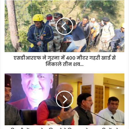
u
r
E
m
a
i
l
a
d
d
एसडीआरएफ ने गुरना में 400 मीटर गहरी खाई से
r
निकाले तीन शव...
e
s
s