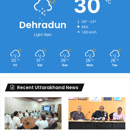
30
℃
Dehradun
30º - 24º
66%
1.83 km/h
Light Rain
30
31
29
28
26
℃
℃
℃
℃
℃
Fri
Sat
Sun
Mon
Tue
Recent Uttarakhand News