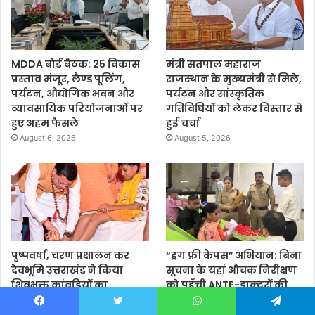
MDDA बोर्ड बैठक: 25 विकास
मंत्री सतपाल महाराज
प्रस्ताव मंजूर, लैण्ड पूलिंग,
राजस्थान के मुख्यमंत्री से मिले,
पर्यटन, औद्योगिक भवन और
पर्यटन और सांस्कृतिक
व्यावसायिक परियोजनाओं पर
गतिविधियों को लेकर विस्तार से
हुए अहम फैसले
हुई चर्चा
August 6, 2026
August 5, 2026
पुष्पवर्षा, चरण प्रक्षालन कर
“ड्रग फ्री कैंपस” अभियान: बिना
देवभूमि उत्तराखंड ने किया
सूचना के यहां औचक निरीक्षण
शिवभक्त कांवड़ियों का
को पहुँची ANTF-डाक्टरों की
अभिनंदन, श्रद्धालुओं को CM
टीमें, 100 छात्र-छात्राओं का
धामी ने ख़ुद परोसा भोजन
किया यूरिन टेस्ट