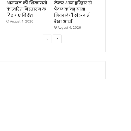
आमजन की शिकायतों
लेकर आज हरिद्वार से
के त्वरित निस्तारण के
पैदल कांवड़ यात्रा
दिए गए निर्देश
निकालेंगी खेल मंत्री
रेखा आर्या
August 4, 2026
August 4, 2026
P
N
r
e
e
x
v
t
i
p
o
a
u
g
s
e
p
a
g
e