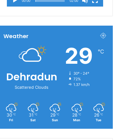
00:00
02:00
Weather
29
℃
Dehradun
30º - 24º
72%
1.37 km/h
Scattered Clouds
30
31
29
28
26
℃
℃
℃
℃
℃
Fri
Sat
Sun
Mon
Tue