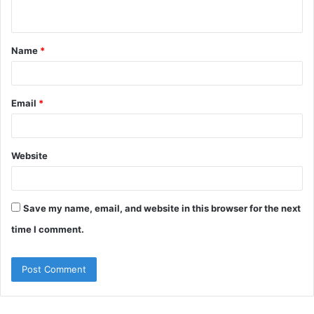
n
t
Name
*
*
Email
*
Website
Save my name, email, and website in this browser for the next
time I comment.