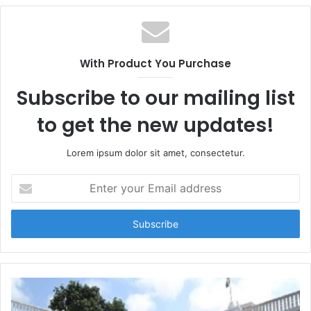
With Product You Purchase
Subscribe to our mailing list
to get the new updates!
Lorem ipsum dolor sit amet, consectetur.
E
n
t
e
r
y
o
u
r