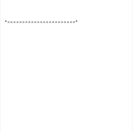
*=======================*