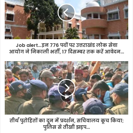
E
m
a
i
l
a
d
d
Job alert...इन 776 पदों पर उत्तराखंड लोक सेवा
r
आयोग ने निकाली भर्ती, 17 दिसम्बर तक करें आवेदन...
e
s
s
तीर्थ पुरोहितों का दून में प्रदर्शन, सचिवालय कूच किया;
पुलिस से तीखी झड़प...