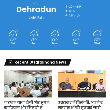
Dehradun
30º - 24º
66%
1.6 km/h
Light Rain
30
31
29
28
32
℃
℃
℃
℃
℃
Sat
Sun
Mon
Tue
Wed
Recent Uttarakhand News
चारधाम यात्रा होगी और सुगम!
उत्तराखंड में विसंगति, अनमैप्ड
कर्णप्रयाग और सिमली में
मतदाताओं की सुनवाई जारी,