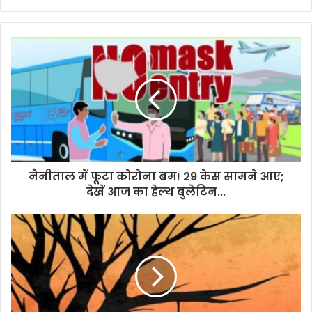
y
o
u
r
E
m
a
i
l
a
d
d
नैनीताल में फूटा कोरोना बम! 29 केस सामने आए;
r
देखें आज का हेल्थ बुलेटिन...
e
s
s