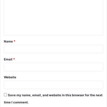
m
m
e
n
t
Name
*
*
Email
*
Website
Save my name, email, and website in this browser for the next
time I comment.