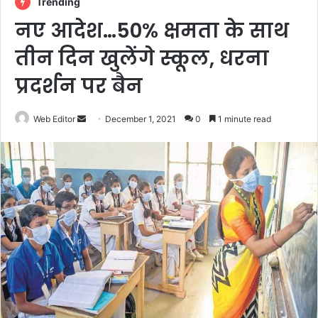
Trending
नए आदेश…50% क्षमता के साथ
तीन दिन खुलेंगे स्कूल, धरना
प्रदर्शन पर बैन
Web Editor
S
December 1, 2021
0
1 minute read
e
n
d
a
n
e
m
a
i
l