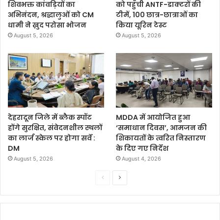
शिवभक्त कांवड़ियों का
को पहुँची ANTF-डाक्टरों की
अभिनंदन, श्रद्धालुओं को CM
टीमें, 100 छात्र-छात्राओं का
धामी ने ख़ुद परोसा भोजन
किया यूरिन टेस्ट
August 5, 2026
August 5, 2026
देहरादून जिले में ब्लैक स्पॉट
MDDA में आयोजित हुआ
होंगे सुरक्षित, संवेदनशील स्थलों
‘समाधान दिवस’, आमजन की
का लार्ज स्केल पर होगा सर्वे :
शिकायतों के त्वरित निस्तारण
DM
के दिए गए निर्देश
August 5, 2026
August 4, 2026
P
N
r
e
e
x
v
t