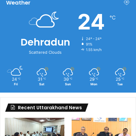
Weather
24
℃
Dehradun
24º - 24º
91%
1.55 km/h
Scattered Clouds
24
31
30
29
25
℃
℃
℃
℃
℃
Fri
Sat
Sun
Mon
Tue
Recent Uttarakhand News