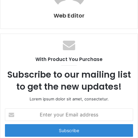
Web Editor
With Product You Purchase
Subscribe to our mailing list
to get the new updates!
Lorem ipsum dolor sit amet, consectetur.
E
n
t
e
r