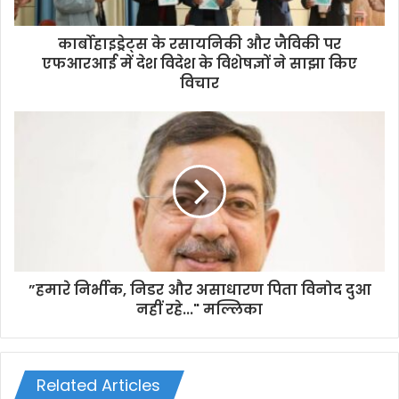
a
d
d
कार्बोहाइड्रेट्स के रसायनिकी और जैविकी पर
r
एफआरआई में देश विदेश के विशेषज्ञों ने साझा किए
e
विचार
s
s
”हमारे निर्भीक, निडर और असाधारण पिता विनोद दुआ
नहीं रहे..." मल्लिका
Related Articles