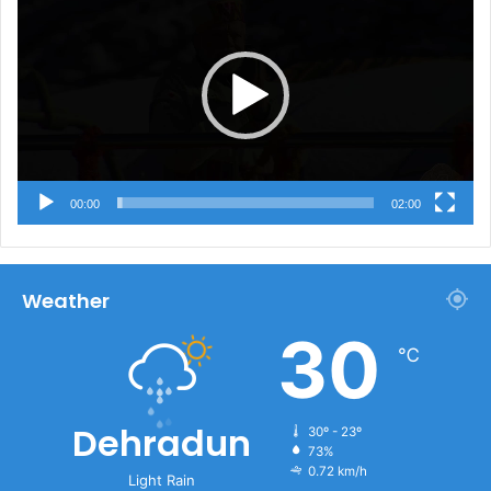
00:00
02:00
Weather
30
℃
Dehradun
30º - 23º
73%
0.72 km/h
Light Rain