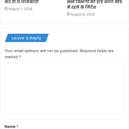
कर दी ये जानकारी
सभी विभागों को हाई अलर्ट मोड
में रहने के निर्देश
August 7, 2026
August 6, 2026
Leave a Reply
Your email address will not be published.
Required fields are
marked
*
C
o
m
m
e
n
t
Name
*
*