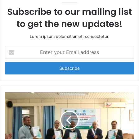
Subscribe to our mailing list
to get the new updates!
Lorem ipsum dolor sit amet, consectetur.
E
n
t
e
r
y
o
u
r
E
m
a
i
l