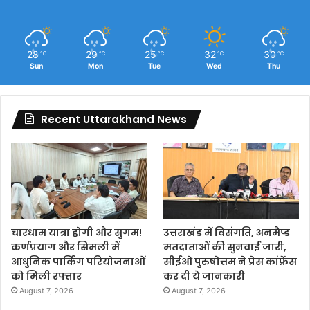
28
29
25
32
30
℃
℃
℃
℃
℃
Sun
Mon
Tue
Wed
Thu
Recent Uttarakhand News
चारधाम यात्रा होगी और सुगम!
उत्तराखंड में विसंगति, अनमैप्ड
कर्णप्रयाग और सिमली में
मतदाताओं की सुनवाई जारी,
आधुनिक पार्किंग परियोजनाओं
सीईओ पुरुषोत्तम ने प्रेस कांफ्रेंस
को मिली रफ्तार
कर दी ये जानकारी
August 7, 2026
August 7, 2026