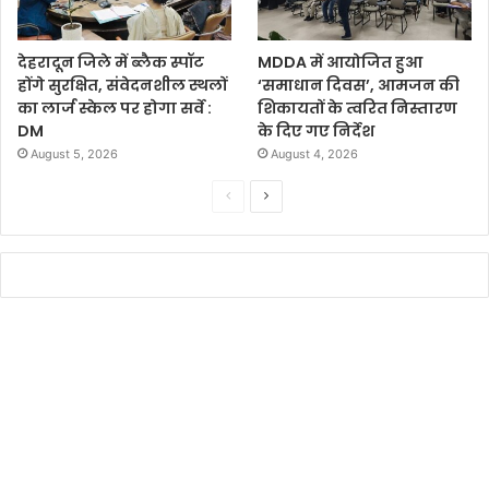
देहरादून जिले में ब्लैक स्पॉट
MDDA में आयोजित हुआ
होंगे सुरक्षित, संवेदनशील स्थलों
‘समाधान दिवस’, आमजन की
का लार्ज स्केल पर होगा सर्वे :
शिकायतों के त्वरित निस्तारण
DM
के दिए गए निर्देश
August 5, 2026
August 4, 2026
P
N
r
e
e
x
v
t
i
p
o
a
u
g
s
e
p
a