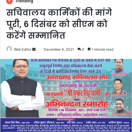
Trending
सचिवालय कार्मिकों की मांगे
पूरी, 6 दिसंबर को सीएम को
करेंगे सम्मानित
Web Editor
S
December 4, 2021
0
1 minute read
e
n
d
a
n
e
m
a
i
l