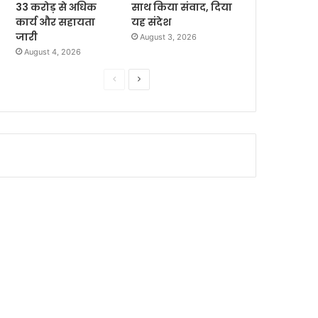
33 करोड़ से अधिक
साथ किया संवाद, दिया
कार्य और सहायता
यह संदेश
जारी
August 3, 2026
August 4, 2026
P
N
r
e
e
x
v
t
i
p
o
a
u
g
s
e
p
a
g
e