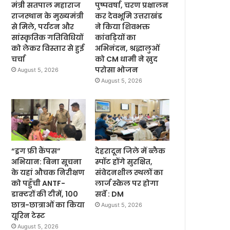
मंत्री सतपाल महाराज
पुष्पवर्षा, चरण प्रक्षालन
राजस्थान के मुख्यमंत्री
कर देवभूमि उत्तराखंड
से मिले, पर्यटन और
ने किया शिवभक्त
सांस्कृतिक गतिविधियों
कांवड़ियों का
को लेकर विस्तार से हुई
अभिनंदन, श्रद्धालुओं
चर्चा
को CM धामी ने ख़ुद
परोसा भोजन
August 5, 2026
August 5, 2026
“ड्रग फ्री कैंपस”
देहरादून जिले में ब्लैक
अभियान: बिना सूचना
स्पॉट होंगे सुरक्षित,
के यहां औचक निरीक्षण
संवेदनशील स्थलों का
को पहुँची ANTF-
लार्ज स्केल पर होगा
डाक्टरों की टीमें, 100
सर्वे : DM
छात्र-छात्राओं का किया
August 5, 2026
यूरिन टेस्ट
August 5, 2026