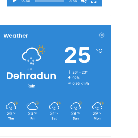
00:00
02:00
Weather
25
℃
Dehradun
26º - 23º
92%
0.95 km/h
Rain
26
26
31
29
29
℃
℃
℃
℃
℃
Thu
Fri
Sat
Sun
Mon