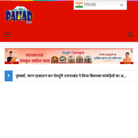
Hindi
Menu
S
fo
पुष्पवर्षा, चरण प्रक्षालन कर देवभूमि उत्तराखंड ने किया शिवभक्त कांवड़ियों का अभिनंदन, श्रद्धालुओं को CM धामी ने ख़ुद परोसा भोजन