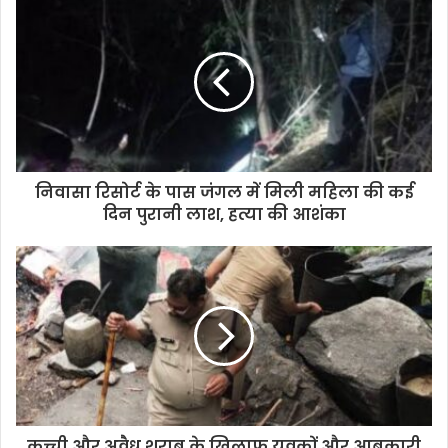
r
E
m
a
i
l
a
d
d
निवासा रिसोर्ट के पास जंगल में मिली महिला की कई
r
दिन पुरानी लाश, हत्या की आशंका
e
s
s
कच्ची और अवैध शराब के खिलाफ युवकों और आबकारी