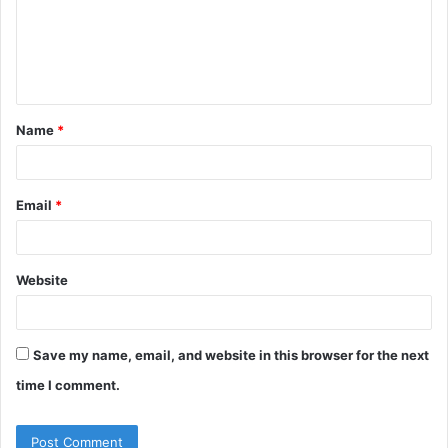
m
e
n
t
Name
*
*
Email
*
Website
Save my name, email, and website in this browser for the next
time I comment.