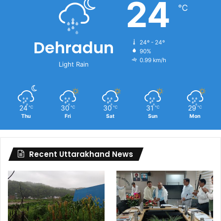
24
℃
Dehradun
24º - 24º
90%
0.99 km/h
Light Rain
24
30
30
31
29
℃
℃
℃
℃
℃
Thu
Fri
Sat
Sun
Mon
Recent Uttarakhand News