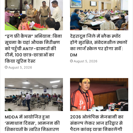
“ड्रग फ्री कैंपस” अभियान: बिना
देहरादून जिले में ब्लैक स्पॉट
सूचना के यहां औचक निरीक्षण
होंगे सुरक्षित, संवेदनशील स्थलों
को पहुँची ANTF-डाक्टरों की
का लार्ज स्केल पर होगा सर्वे :
टीमें, 100 छात्र-छात्राओं का
DM
किया यूरिन टेस्ट
August 5, 2026
August 5, 2026
MDDA में आयोजित हुआ
2036 ओलंपिक मेजबानी का
‘समाधान दिवस’, आमजन की
संकल्प लेकर आज हरिद्वार से
शिकायतों के त्वरित निस्तारण
पैदल कांवड़ यात्रा निकालेंगी