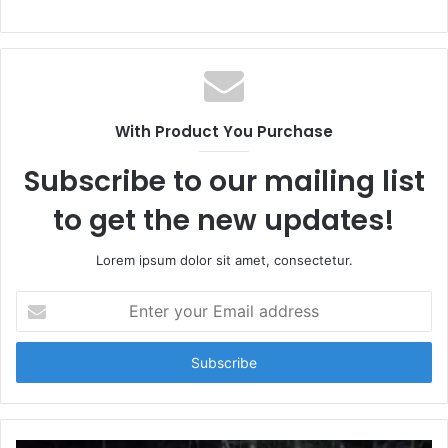
With Product You Purchase
Subscribe to our mailing list
to get the new updates!
Lorem ipsum dolor sit amet, consectetur.
E
n
t
e
r
y
o
u