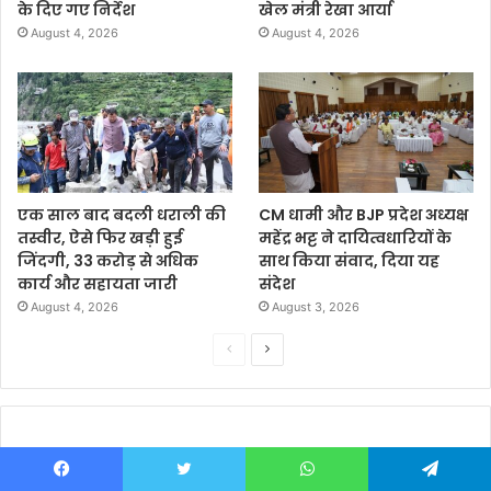
के दिए गए निर्देश
खेल मंत्री रेखा आर्या
August 4, 2026
August 4, 2026
एक साल बाद बदली धराली की
CM धामी और BJP प्रदेश अध्यक्ष
तस्वीर, ऐसे फिर खड़ी हुई
महेंद्र भट्ट ने दायित्वधारियों के
जिंदगी, 33 करोड़ से अधिक
साथ किया संवाद, दिया यह
कार्य और सहायता जारी
संदेश
August 4, 2026
August 3, 2026
P
N
r
e
e
x
v
t
i
p