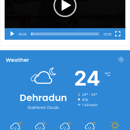
00:00
02:00
Weather
24
℃
Dehradun
24º - 24º
81%
1.49 km/h
Scattered Clouds