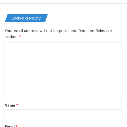
Leave a Reply
Your email address will not be published.
Required fields are
marked
*
C
o
m
m
e
n
t
Name
*
*
Email
*