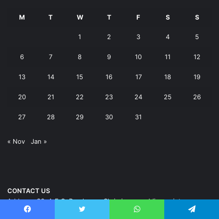
M
T
W
T
F
S
S
1
2
3
4
5
6
7
8
9
10
11
12
13
14
15
16
17
18
19
20
21
22
23
24
25
26
27
28
29
30
31
« Nov
Jan »
CONTACT US
Address: 36, A E.C. Road, near Shri niwas wedding point,
dehradun