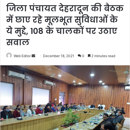
जिला पंचायत देहरादून की बैठक
में छाए रहे मूलभूत सुविधाओं के
ये मुद्दे, 108 के चालकों पर उठाए
सवाल
Web Editor
S
December 18, 2021
0
2 minutes read
e
n
d
a
n
e
m
a
i
l