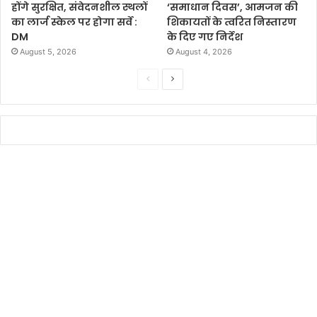
होंगे सुरक्षित, संवेदनशील स्थलों
‘समाधान दिवस’, आमजन की
का लार्ज स्केल पर होगा सर्वे :
शिकायतों के त्वरित निस्तारण
DM
के दिए गए निर्देश
August 5, 2026
August 4, 2026
P
N
r
e
e
x
v
t
i
p
o
a
u
g
s
e
p
a
g
e