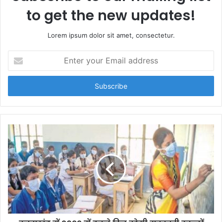
to get the new updates!
Lorem ipsum dolor sit amet, consectetur.
E
n
t
e
r
y
o
u
r
E
m
a
i
l
a
d