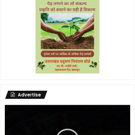
Advertise
Video
Player