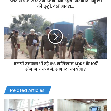
d
उत्तराखंड में 2022 में इतने दिन रहेगी सरकारी स्कूलों
r
की छुट्टी, देखें आदेश...
e
s
s
एसपी उत्तरकाशी रहे IPS मणिकांत SDRF के 10वें
सेनानायक बने, संभाला कार्यभार
Related Articles