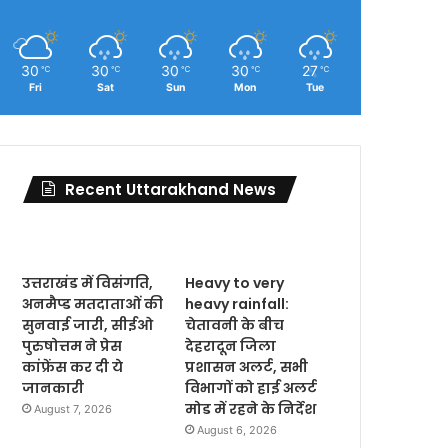
30
30
30
30
27
℃
℃
℃
℃
℃
Fri
Sat
Sun
Mon
Tue
Recent Uttarakhand News
उत्तराखंड में विसंगति,
Heavy to very
अनमैप्ड मतदाताओं की
heavy rainfall:
सुनवाई जारी, सीईओ
चेतावनी के बीच
पुरुषोत्तम ने प्रेस
देहरादून जिला
कांफ्रेंस कर दी ये
प्रशासन अलर्ट, सभी
जानकारी
विभागों को हाई अलर्ट
मोड में रहने के निर्देश
August 7, 2026
August 6, 2026