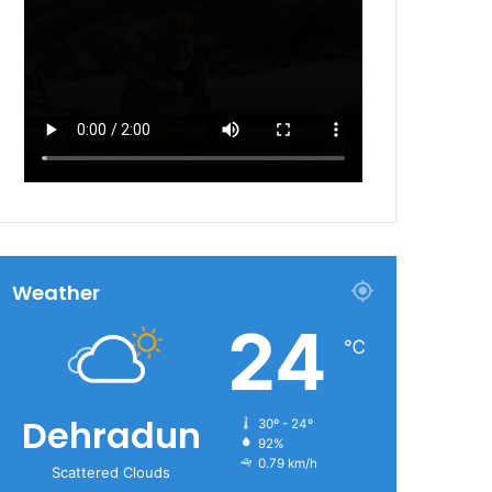
Weather
24
℃
Dehradun
30º - 24º
92%
0.79 km/h
Scattered Clouds