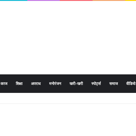
-काज
शिक्षा
अपराध
मनोरंजन
खरी-खरी
स्पोर्ट्स
समाज
वीडियो