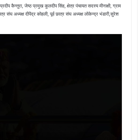
ीप कैन्तुरा, जेष्ठ प्रमुख कुलदीप सिंह, क्षेत्र पंचायत सदस्य मीनाक्षी, ग्राम
त्र संघ अध्यक्ष दीपेंद्र कोहली, पूर्व छात्र संघ अध्यक्ष लोकेन्द्र भंडारी,सुरेश