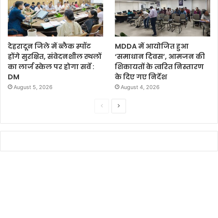
देहरादून जिले में ब्लैक स्पॉट
MDDA में आयोजित हुआ
होंगे सुरक्षित, संवेदनशील स्थलों
‘समाधान दिवस’, आमजन की
का लार्ज स्केल पर होगा सर्वे :
शिकायतों के त्वरित निस्तारण
DM
के दिए गए निर्देश
August 5, 2026
August 4, 2026
P
N
r
e
e
x
v
t
i
p
o
a
u
g
s
e
p