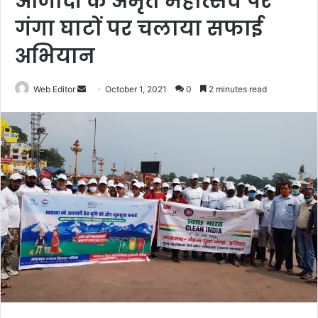
आजादी के अमृत महोत्सव पर
गंगा घाटों पर चलाया सफाई
अभियान
Web Editor
S
October 1, 2021
0
2 minutes read
e
n
d
a
n
e
m
a
i
l