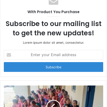
With Product You Purchase
Subscribe to our mailing list
to get the new updates!
Lorem ipsum dolor sit amet, consectetur.
E
n
t
e
r
y
o
u
r
E
m