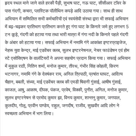
हृदय स्थल माने जाने वाले हरकी पैड़ी, सुभाष घाट, गऊ घाट, सीसीआर टॉवर के
पास गंदगी, कचरा, प्लास्टिक पॉलीथिन कपड़े आदि उठाया गया। साथ ही साथ
अभियान में सम्मिलित सभी कर्मचारियों एवं स्वयंसेवी संस्था द्वारा भी सफाई अभियान
में बढ़-चढ़कर प्रतिभाग प्रतिभाग करते हुए गंगा घाट के किनारे जमे हुए लगभग 5
टन कूड़े, गंदगी को हटाया गया तथा भारी मात्रा में गंगा नदी के किनारे पहले गंदगी
के अंबार को हटाया गया। सफाई अभियान में नमामि गंगे आकांक्षा इण्टरप्राइजेज,
नेहरू युवा केन्द्र, माई एडवेंचर क्लब, सुलभ इण्टरनेषनल, नेचर फाउंडेषन एवं होम
स्टे एसोसिएषन के वालंटियरों ने अपना सहयोग प्रदान किया गया। सफाई अभियान
में मुकुल राठी, नितिन शर्मा, मनोज कुमार, तीरथ, गंभीर सिंह कोहली, किरण
भटनागर, नमामि गंगे के देवषंकर राय, अनिल त्रिपाठी, प्रषांत घाघट, आदित्य
चैहान, बबली, संध्या, माई एडवेंचर क्लब की एमडी षिवानी गुंसाई, आषीष गुंसाई,
काजल, आषु, आकाष, दीपक, पंकज, प्रवेष, विक्की, पुनीत, अनिल, मनोज कुमार,
सुलभ इण्टरनेषन से प्रमोद कुमार झा, विनय कुमार, शान्तनु कुमार, जगपाल,
कुलदीप, गोलू, प्रवीन पाण्डेय, राहुल, जगदीष, राजीव, सुखवीर आदि लोग ने
स्वच्छता अभियान में भाग लिया।