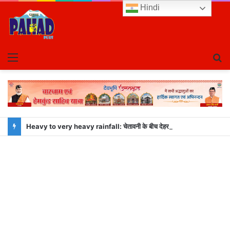
Hindi
Menu
S
fo
Heavy to very heavy rainfall: चेतावनी के बीच देहरादून जिला प्रशासन अलर्ट, सभी विभागों को हाई अलर्ट मोड में रहने के निर्देश