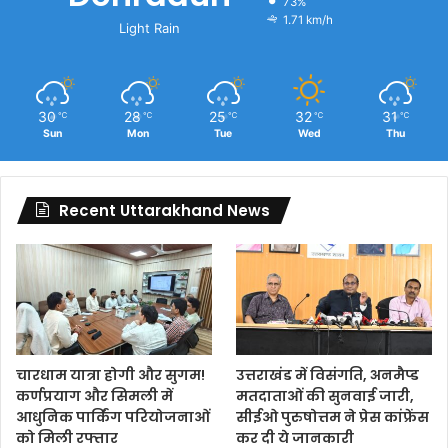
73%
1.71 km/h
Light Rain
30
28
25
32
31
℃
℃
℃
℃
℃
Sun
Mon
Tue
Wed
Thu
Recent Uttarakhand News
चारधाम यात्रा होगी और सुगम!
उत्तराखंड में विसंगति, अनमैप्ड
कर्णप्रयाग और सिमली में
मतदाताओं की सुनवाई जारी,
आधुनिक पार्किंग परियोजनाओं
सीईओ पुरुषोत्तम ने प्रेस कांफ्रेंस
को मिली रफ्तार
कर दी ये जानकारी