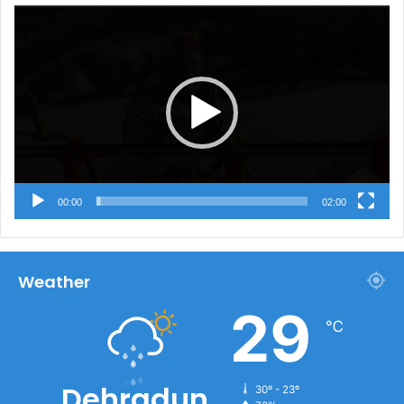
Video
Player
00:00
02:00
Weather
29
℃
Dehradun
30º - 23º