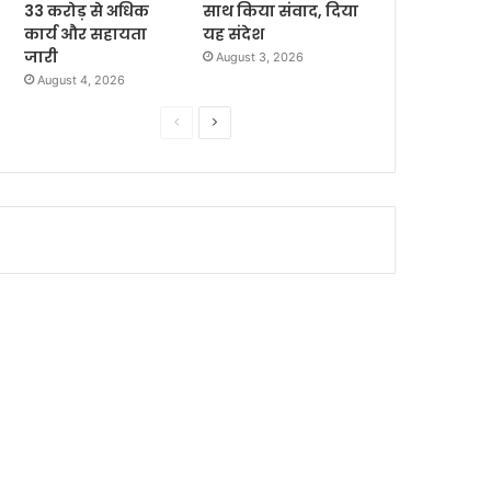
33 करोड़ से अधिक
साथ किया संवाद, दिया
कार्य और सहायता
यह संदेश
जारी
August 3, 2026
August 4, 2026
P
N
r
e
e
x
v
t
i
p
o
a
u
g
s
e
p
a
g
e