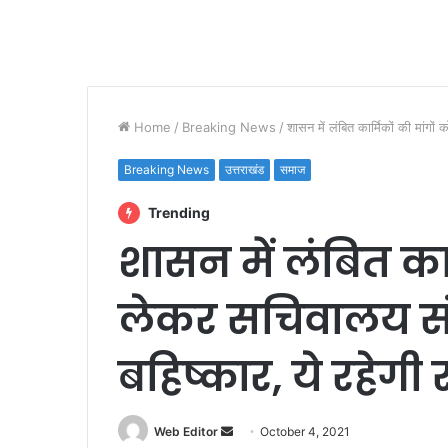
Home
/
Breaking News
/
शासन में लंबित कार्मिकों की मांगो
Breaking News
उत्तराखंड
समाज
Trending
शासन में लंबित कार
लेकर सचिवालय संघ
बहिष्कार, ये रहेग
Web Editor
S
October 4, 2021