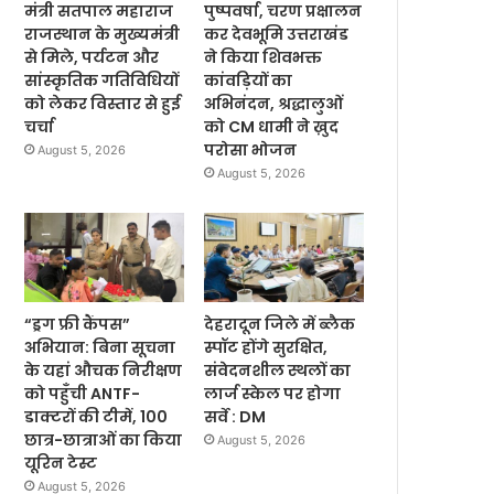
मंत्री सतपाल महाराज
पुष्पवर्षा, चरण प्रक्षालन
राजस्थान के मुख्यमंत्री
कर देवभूमि उत्तराखंड
से मिले, पर्यटन और
ने किया शिवभक्त
सांस्कृतिक गतिविधियों
कांवड़ियों का
को लेकर विस्तार से हुई
अभिनंदन, श्रद्धालुओं
चर्चा
को CM धामी ने ख़ुद
परोसा भोजन
August 5, 2026
August 5, 2026
“ड्रग फ्री कैंपस”
देहरादून जिले में ब्लैक
अभियान: बिना सूचना
स्पॉट होंगे सुरक्षित,
के यहां औचक निरीक्षण
संवेदनशील स्थलों का
को पहुँची ANTF-
लार्ज स्केल पर होगा
डाक्टरों की टीमें, 100
सर्वे : DM
छात्र-छात्राओं का किया
August 5, 2026
यूरिन टेस्ट
August 5, 2026