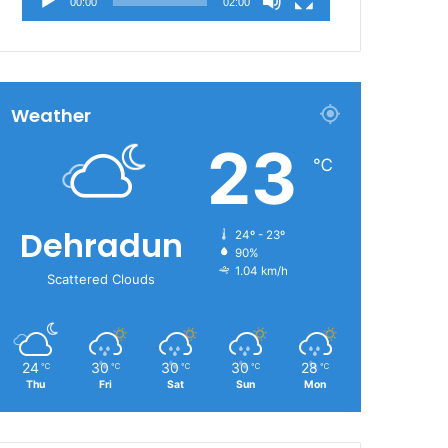
00:00
02:00
Weather
23
℃
Dehradun
24º - 23º
90%
1.04 km/h
Scattered Clouds
24
30
30
30
28
℃
℃
℃
℃
℃
Thu
Fri
Sat
Sun
Mon