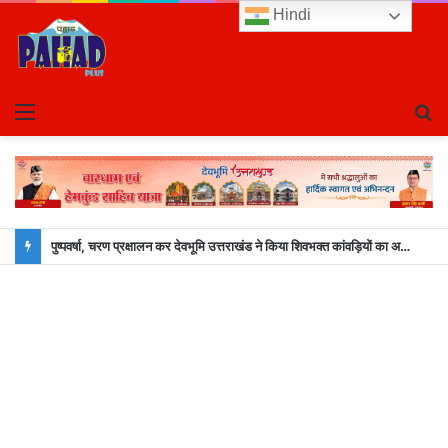
Hindi
Menu
S
fo
पुष्पवर्षा, चरण प्रक्षालन कर देवभूमि उत्तराखंड ने किया शिवभक्त कांवड़ियों का अभिनंदन, श्रद्धालुओं को CM धामी ने ख़ुद परोसा भोजन