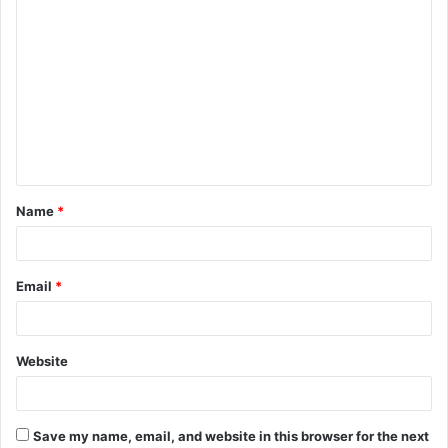
C
o
m
m
e
n
t
Name
*
*
Email
*
Website
Save my name, email, and website in this browser for the next