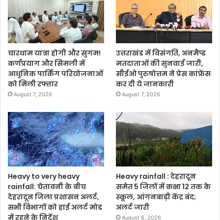
चारधाम यात्रा होगी और सुगम!
उत्तराखंड में विसंगति, अनमैप्ड
कर्णप्रयाग और सिमली में
मतदाताओं की सुनवाई जारी,
आधुनिक पार्किंग परियोजनाओं
सीईओ पुरुषोत्तम ने प्रेस कांफ्रेंस
को मिली रफ्तार
कर दी ये जानकारी
August 7, 2026
August 7, 2026
Heavy to very heavy
Heavy rainfall : देहरादून
rainfall: चेतावनी के बीच
समेत 5 जिलों में कक्षा 12 तक के
देहरादून जिला प्रशासन अलर्ट,
स्कूल, आंगनबाड़ी केंद्र बंद;
सभी विभागों को हाई अलर्ट मोड
अलर्ट जारी
में रहने के निर्देश
August 6, 2026