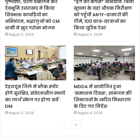
पुष्पवर्षा, चरण प्रक्षालन कर
“ड्रग फ्री कैंपस” अभियान: बिना
देवभूमि उत्तराखंड ने किया
सूचना के यहां औचक निरीक्षण
शिवभक्त कांवड़ियों का
को पहुँची ANTF-डाक्टरों की
अभिनंदन, श्रद्धालुओं को CM
टीमें, 100 छात्र-छात्राओं का
धामी ने ख़ुद परोसा भोजन
किया यूरिन टेस्ट
August 5, 2026
August 5, 2026
देहरादून जिले में ब्लैक स्पॉट
MDDA में आयोजित हुआ
होंगे सुरक्षित, संवेदनशील स्थलों
‘समाधान दिवस’, आमजन की
का लार्ज स्केल पर होगा सर्वे :
शिकायतों के त्वरित निस्तारण
DM
के दिए गए निर्देश
August 5, 2026
August 4, 2026
P
N
r
e