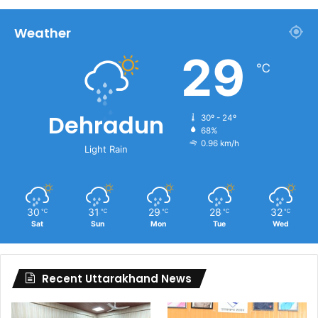
Weather
29
℃
Dehradun
30º - 24º
68%
0.96 km/h
Light Rain
30
31
29
28
32
℃
℃
℃
℃
℃
Sat
Sun
Mon
Tue
Wed
Recent Uttarakhand News