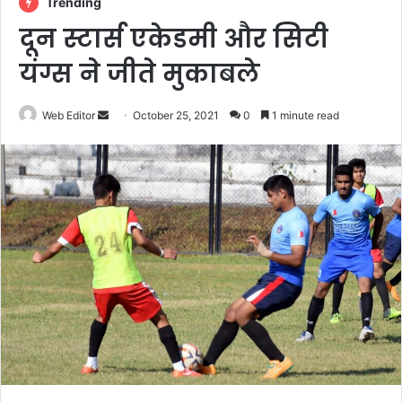
Trending
दून स्टार्स एकेडमी और सिटी
यंग्स ने जीते मुकाबले
Web Editor
S
October 25, 2021
0
1 minute read
e
n
d
a
n
e
m
a
i
l