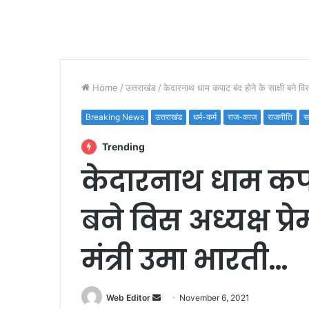
Home
/
उत्तराखंड
/
केदारनाथ धाम कपाट बंद होने के साक्षी बने विस 
Breaking News
उत्तराखंड
धर्म-कर्म
राज-काज
राजनीति
स
Trending
केदारनाथ धाम कपाट
बने विस अध्यक्ष प्रेम
मंत्री उमा भारती…
Web Editor
S
November 6, 2021