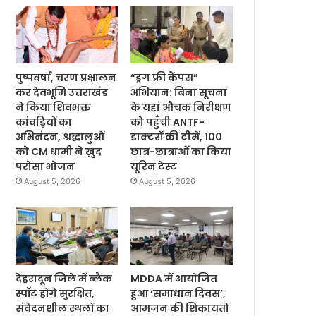
पुष्पवर्षा, चरण प्रक्षालन
“ड्रग फ्री कैंपस”
कर देवभूमि उत्तराखंड
अभियान: बिना सूचना
ने किया शिवभक्त
के यहां औचक निरीक्षण
कांवड़ियों का
को पहुँची ANTF-
अभिनंदन, श्रद्धालुओं
डाक्टरों की टीमें, 100
को CM धामी ने ख़ुद
छात्र-छात्राओं का किया
परोसा भोजन
यूरिन टेस्ट
August 5, 2026
August 5, 2026
देहरादून जिले में ब्लैक
MDDA में आयोजित
स्पॉट होंगे सुरक्षित,
हुआ ‘समाधान दिवस’,
संवेदनशील स्थलों का
आमजन की शिकायतों