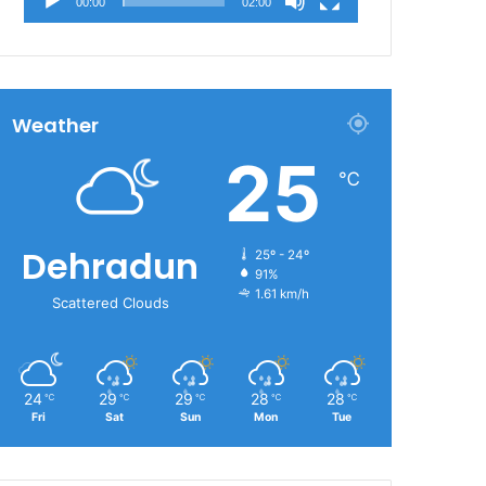
00:00
02:00
Weather
25
℃
Dehradun
25º - 24º
91%
1.61 km/h
Scattered Clouds
24
29
29
28
28
℃
℃
℃
℃
℃
Fri
Sat
Sun
Mon
Tue