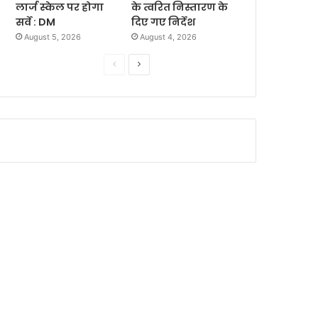
लार्ज स्केल पर होगा
के त्वरित निस्तारण के
सर्वे : DM
दिए गए निर्देश
August 5, 2026
August 4, 2026
P
N
r
e
e
x
v
t
i
p
o
a
u
g
s
e
p
a
g
e