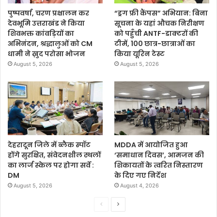
पुष्पवर्षा, चरण प्रक्षालन कर
“ड्रग फ्री कैंपस” अभियान: बिना
देवभूमि उत्तराखंड ने किया
सूचना के यहां औचक निरीक्षण
शिवभक्त कांवड़ियों का
को पहुँची ANTF-डाक्टरों की
अभिनंदन, श्रद्धालुओं को CM
टीमें, 100 छात्र-छात्राओं का
धामी ने ख़ुद परोसा भोजन
किया यूरिन टेस्ट
August 5, 2026
August 5, 2026
देहरादून जिले में ब्लैक स्पॉट
MDDA में आयोजित हुआ
होंगे सुरक्षित, संवेदनशील स्थलों
‘समाधान दिवस’, आमजन की
का लार्ज स्केल पर होगा सर्वे :
शिकायतों के त्वरित निस्तारण
DM
के दिए गए निर्देश
August 5, 2026
August 4, 2026
P
N