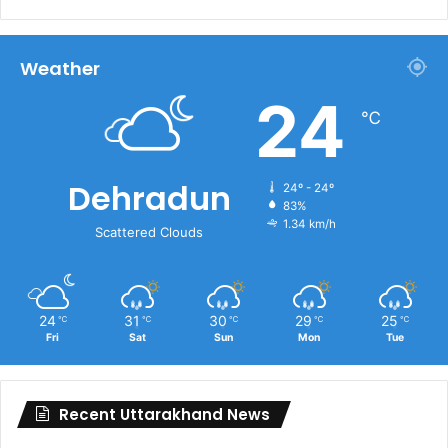
Weather
24
℃
Dehradun
24º - 24º
83%
1.34 km/h
Scattered Clouds
24
31
30
29
25
℃
℃
℃
℃
℃
Fri
Sat
Sun
Mon
Tue
Recent Uttarakhand News