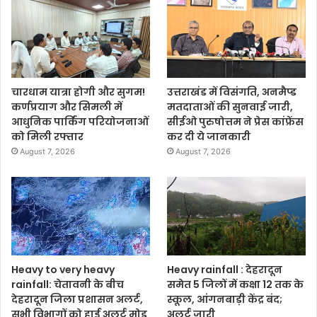
चारधाम यात्रा होगी और सुगम!
उत्तराखंड में विसंगति, अनमैप्ड
कर्णप्रयाग और सिमली में
मतदाताओं की सुनवाई जारी,
आधुनिक पार्किंग परियोजनाओं
सीईओ पुरुषोत्तम ने प्रेस कांफ्रेंस
को मिली रफ्तार
कर दी ये जानकारी
August 7, 2026
August 7, 2026
Heavy to very heavy
Heavy rainfall : देहरादून
rainfall: चेतावनी के बीच
समेत 5 जिलों में कक्षा 12 तक के
देहरादून जिला प्रशासन अलर्ट,
स्कूल, आंगनबाड़ी केंद्र बंद;
सभी विभागों को हाई अलर्ट मोड
अलर्ट जारी