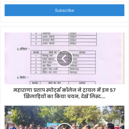
t
e
r
y
o
u
r
E
m
a
i
l
a
d
d
महाराणा प्रताप स्पोर्ट्स कॉलेज ने ट्रायल में इन 57
r
खिलाड़ियों का किया चयन, देखें लिस्ट....
e
s
s