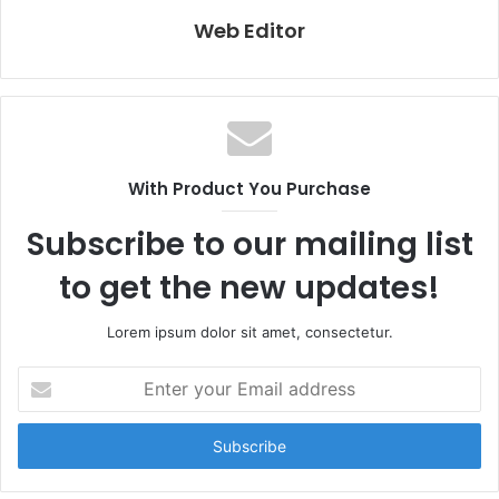
Web Editor
With Product You Purchase
Subscribe to our mailing list
to get the new updates!
Lorem ipsum dolor sit amet, consectetur.
E
n
t
e
r
y