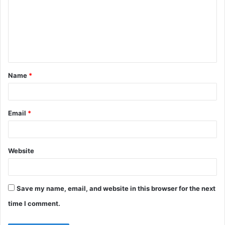
m
m
e
n
t
Name
*
*
Email
*
Website
Save my name, email, and website in this browser for the next
time I comment.