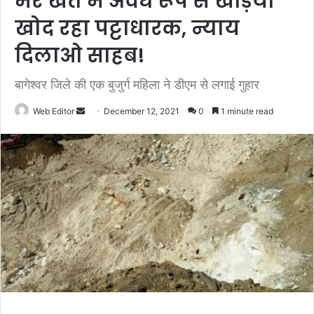
मेरे खेत में अवैध रूप से खड़िया
खोद रहा पट्टाधारक, न्याय
दिलाओ साहब!
बागेश्वर जिले की एक बुजुर्ग महिला ने डीएम से लगाई गुहार
Web Editor
S
December 12, 2021
0
1 minute read
e
n
d
a
n
e
m
a
i
l