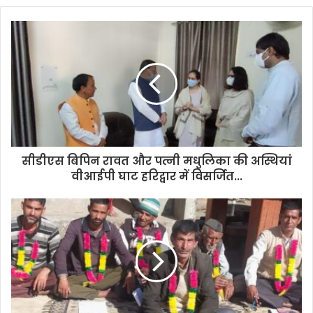
o
u
r
E
m
a
i
l
a
d
d
सीडीएस बिपिन रावत और पत्नी मधुलिका की अस्थियां
r
वीआईपी घाट हरिद्वार में विसर्जित...
e
s
s