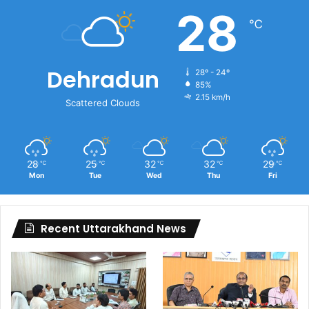
28
℃
Dehradun
28º - 24º
85%
2.15 km/h
Scattered Clouds
28
25
32
32
29
℃
℃
℃
℃
℃
Mon
Tue
Wed
Thu
Fri
Recent Uttarakhand News