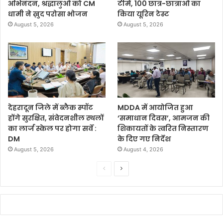
अभिनंदन, श्रद्धालुओं को CM
टीमें, 100 छात्र-छात्राओं का
धामी ने ख़ुद परोसा भोजन
किया यूरिन टेस्ट
August 5, 2026
August 5, 2026
देहरादून जिले में ब्लैक स्पॉट
MDDA में आयोजित हुआ
होंगे सुरक्षित, संवेदनशील स्थलों
‘समाधान दिवस’, आमजन की
का लार्ज स्केल पर होगा सर्वे :
शिकायतों के त्वरित निस्तारण
DM
के दिए गए निर्देश
August 5, 2026
August 4, 2026
P
N
r
e
e
x
v
t