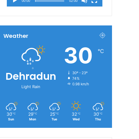
00:00
02:00
Weather
30
℃
Dehradun
30º - 23º
74%
0.98 km/h
Light Rain
30
29
25
32
30
℃
℃
℃
℃
℃
Sun
Mon
Tue
Wed
Thu