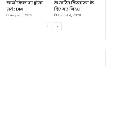
लार्ज स्केल पर होगा
के त्वरित निस्तारण के
सर्वे : DM
दिए गए निर्देश
August 5, 2026
August 4, 2026
P
N
r
e
e
x
v
t
i
p
o
a
u
g
s
e
p
a
g
e