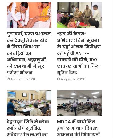
पुष्पवर्षा, चरण प्रक्षालन
“ड्रग फ्री कैंपस”
कर देवभूमि उत्तराखंड
अभियान: बिना सूचना
ने किया शिवभक्त
के यहां औचक निरीक्षण
कांवड़ियों का
को पहुँची ANTF-
अभिनंदन, श्रद्धालुओं
डाक्टरों की टीमें, 100
को CM धामी ने ख़ुद
छात्र-छात्राओं का किया
परोसा भोजन
यूरिन टेस्ट
August 5, 2026
August 5, 2026
देहरादून जिले में ब्लैक
MDDA में आयोजित
स्पॉट होंगे सुरक्षित,
हुआ ‘समाधान दिवस’,
संवेदनशील स्थलों का
आमजन की शिकायतों