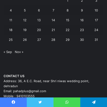
1
2
3
4
5
6
7
8
9
10
11
12
13
14
15
16
17
18
19
20
21
22
23
24
25
26
27
28
29
30
31
« Sep
Nov »
CONTACT US
Address: 36, A E.C. Road, near Shri niwas wedding point,
dehradun
Email: pahadplus@gmail.com
Mobile : 9410103555