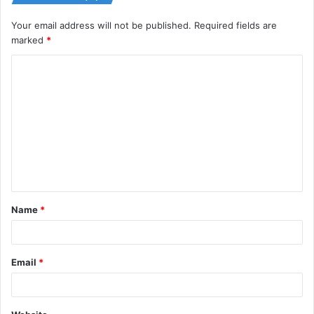
Your email address will not be published.
Required fields are
marked
*
C
o
m
m
e
n
t
Name
*
*
Email
*