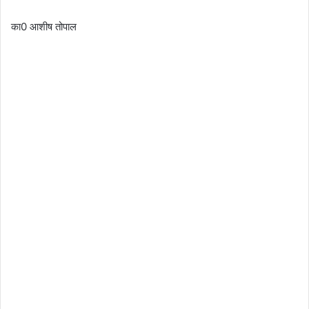
का0 आशीष तोपाल