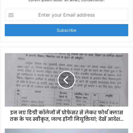
E
n
t
e
r
y
o
u
r
E
m
a
i
l
a
d
d
इन नए डिग्री कॉलेजों में प्रोफेसर से लेकर फोर्थ क्लास
r
तक के पद स्वीकृत, जल्द होंगी नियुक्तियां; देखें आदेश...
e
s