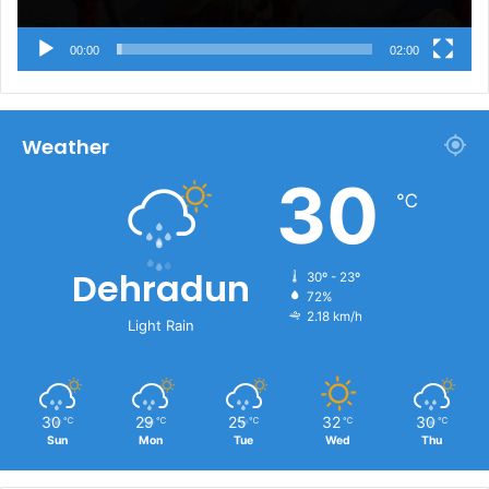
00:00
02:00
Weather
30
℃
Dehradun
30º - 23º
72%
2.18 km/h
Light Rain
30
29
25
32
30
℃
℃
℃
℃
℃
Sun
Mon
Tue
Wed
Thu