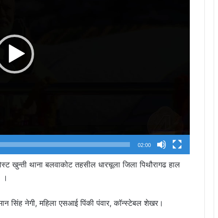
02:00
्ती पोस्ट खुन्ती थाना बलवाकोट तहसील धारचूला जिला पिथौरागढ हाल
ल ।
ान सिंह नेगी, महिला एसआई पिंकी पंवार, कॉन्स्टेबल शेखर।