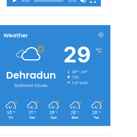
00:00
02:00
Weather
29
℃
Dehradun
30º - 24º
72%
1.37 km/h
Scattered Clouds
30
31
29
28
26
℃
℃
℃
℃
℃
Fri
Sat
Sun
Mon
Tue