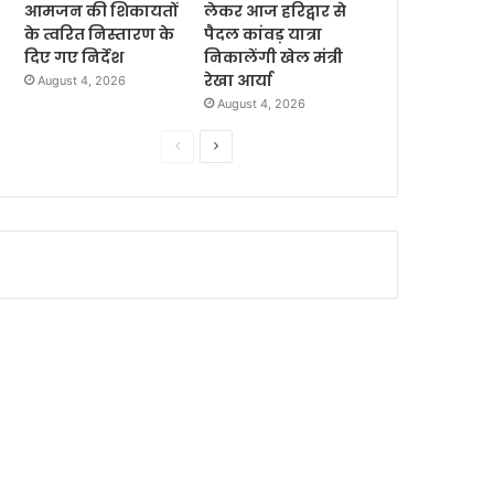
आमजन की शिकायतों
लेकर आज हरिद्वार से
के त्वरित निस्तारण के
पैदल कांवड़ यात्रा
दिए गए निर्देश
निकालेंगी खेल मंत्री
रेखा आर्या
August 4, 2026
August 4, 2026
P
N
r
e
e
x
v
t
i
p
o
a
u
g
s
e
p
a
g
e